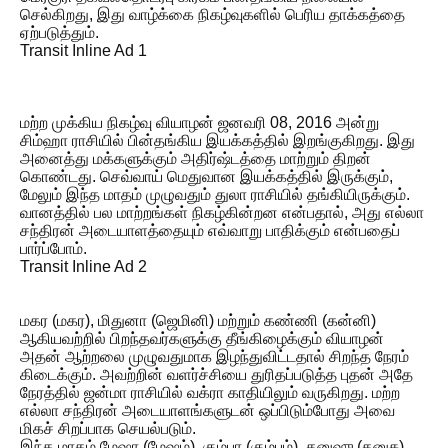
செல்கிறது, இது வாழ்க்கை நிகழ்வுகளில் பெரிய தாக்கத்தை
ஏற்படுத்தும்.
Transit Inline Ad 1
மற்ற முக்கிய நிகழ்வு வியாழன் ஜனவரி 08, 2016 அன்று
சிம்ஹா ராசியில் பின்தங்கிய இயக்கத்தில் இறங்குகிறது. இது
அனைத்து மக்களுக்கும் அதிர்ஷ்டத்தை மாற்றும் திறன்
கொண்டது. செவ்வாய் மெதுவான இயக்கத்தில் இருக்கும்,
மேலும் இந்த மாதம் முழுவதும் துலா ராசியில் தங்கியிருக்கும்.
வானத்தில் பல மாற்றங்கள் நிகழ்கின்றன என்பதால், அது எல்லா
சந்திரன் அடையாளத்தையும் எவ்வாறு பாதிக்கும் என்பதைப்
பார்ப்போம்.
Transit Inline Ad 2
மகர (மகர), மிதுனா (ஜெமினி) மற்றும் கண்ணி (கன்னி)
ஆகியவற்றில் பிறந்தவர்களுக்கு தீங்கிழைக்கும் வியாழன்
அதன் ஆற்றலை முழுவதுமாக இழந்துவிட்டதால் சிறந்த நேரம்
கிடைக்கும். அவற்றின் வளர்ச்சியை துரிதப்படுத்த புதன் அதே
நேரத்தில் ஜன்மா ராசியில் வக்ரா காதியிலும் வருகிறது. மற்ற
எல்லா சந்திரன் அடையாளங்களுடன் ஒப்பிடும்போது அவை
மிகச் சிறப்பாக செயல்படும்.
இந்த மாதம் மேஷா (மேஷம்), கும்பா (கும்பம்), தனுஷு (தனுசு),