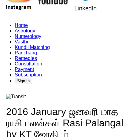
Home
Astrology
Numerology
Vasthu
Kundli Matching
Panchang
Remedies
Consultation
Payment
Subscription
Sign In
2016 January ஜனவரி மாத
ராசி பலன்கள் Rasi Palangal
by KT ஜோதிடர்