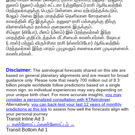
துலாம் (துலா) மற்றும் கட்டகா (புற்றுநோய்) ராசி ஆகியவற்றில்
பிறந்தவர்களுக்கு பெரும் பின்னடைவை ஏற்படுத்தக்கூடும்,
மேலும் அவை இந்த மாதத்தில் தெளிவான சோதனைக்
காலத்தின் கீழ் இருக்கும். தனுஷு ராசி மக்களுக்கு தீங்கு
விளைவிக்கும் தாக்கம் குறைவாக இருக்கும்.
சிம்ஹா (லியோ), மீனம் (மீனம்) இல் பிறந்தவர்கள் இந்த
மாதத்தில் குறிப்பிடத்தக்க மீட்சியைக் காண்பார்கள். ரிஷாபா
(டாரஸ்) மற்றும் விருச்சிகா ராசி (ஸ்கார்பியோ) ஆகியவற்றில்
பிறந்தவர்கள் இந்த மாதம் முழுவதும் கலவையான முடிவுகளைக்
காண்பார்கள்.
Disclaimer:
The astrological forecasts shared on this site are
based on general planetary alignments and are meant for broad
guidance only. Please note that nearly 700 million out of 8.3
billion people worldwide follow predictions based on a single
moon sign. so individual experiences may vary depending on
your unique birth chart. For more accurate insights,
you may
consider a personalized consultation with KTAstrologer
.
Alternatively,
you can back-test your last 12 years of monthly
predictions at this link
to assess how well the forecasts align with
your personal journey.
Transit Inline Ad 3
←
கண்ணோட்டம்
கண்ணோட்டம்
→
Transit Bottom Ad 1