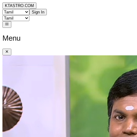
KTASTRO.COM
Sign In
Menu