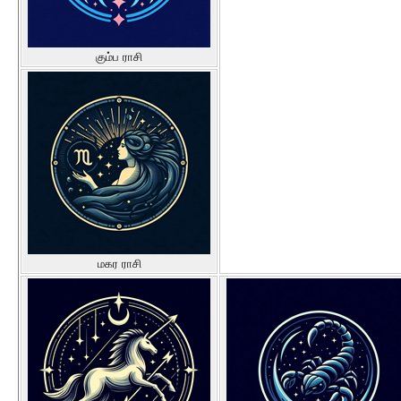
கும்ப ராசி
மகர ராசி