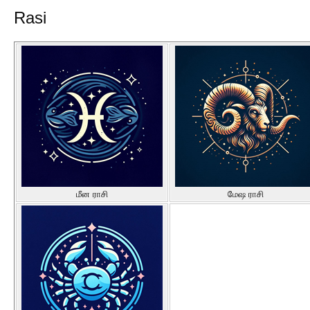
Rasi
மீன ராசி
மேஷ ராசி