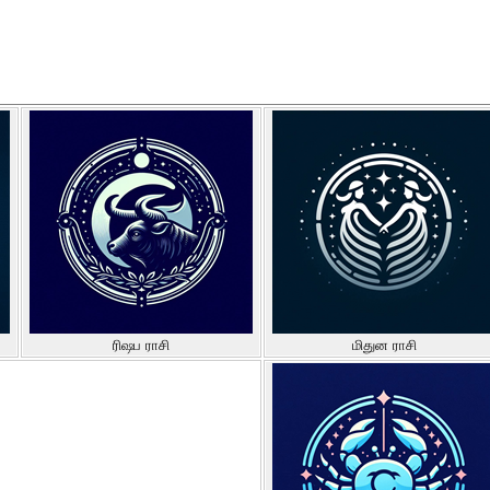
ரிஷப ராசி
மிதுன ராசி