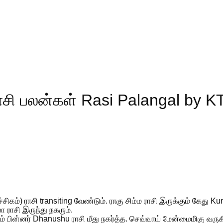
சி பலன்கள் Rasi Palangal by K
ச்சிகம்) ராசி transiting வேண்டும். ராகு சிம்ம ராசி இருக்கும் கேது K
 ராசி இருந்து நகரும்.
் பின்னர் Dhanushu ராசி மீது நகர்த்த. செவ்வாய் மேன்மைமிகு வரு