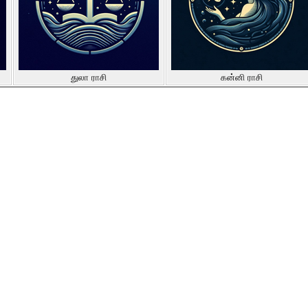
துலா ராசி
கன்னி ராசி