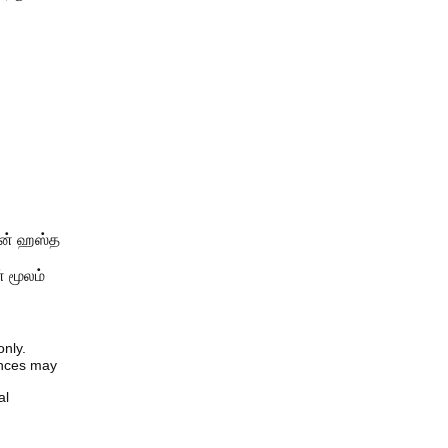
வான் ஹஸ்த
் மூலம்
only.
iences may
al