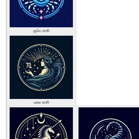
கும்ப ராசி
மகர ராசி