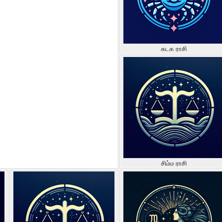
கடக ராசி
சிம்ம ராசி