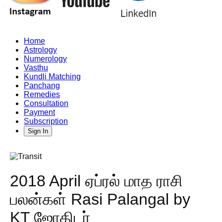
Home
Astrology
Numerology
Vasthu
Kundli Matching
Panchang
Remedies
Consultation
Payment
Subscription
Sign In
2018 April ஏப்ரல் மாத ராசி
பலன்கள் Rasi Palangal by
KT ஜோதிடர்