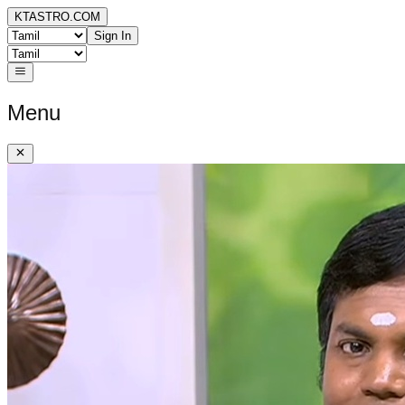
KTASTRO.COM
Sign In
Menu