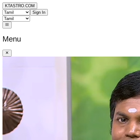
KTASTRO.COM
Sign In
Menu