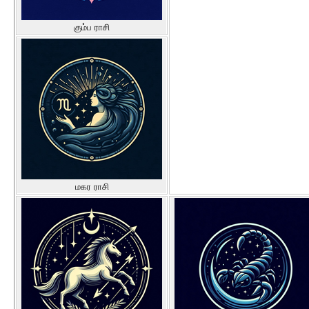
கும்ப ராசி
மகர ராசி