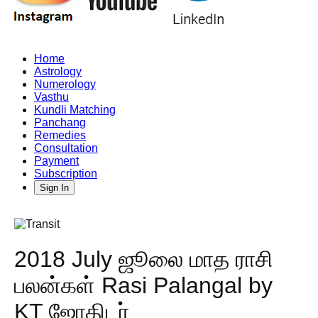
Home
Astrology
Numerology
Vasthu
Kundli Matching
Panchang
Remedies
Consultation
Payment
Subscription
Sign In
2018 July ஜூலை மாத ராசி
பலன்கள் Rasi Palangal by
KT ஜோதிடர்