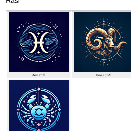
Rasi
மீன ராசி
மேஷ ராசி