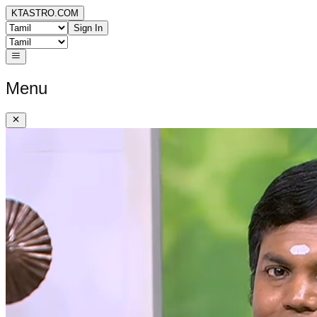
KTASTRO.COM
Sign In
Menu