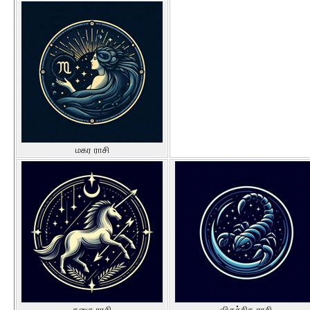
மகர ராசி
தனுசு ராசி
விருச்சிக ராசி