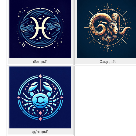
மீன ராசி
மேஷ ராசி
கும்ப ராசி