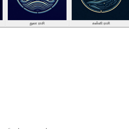
துலா ராசி
கன்னி ராசி