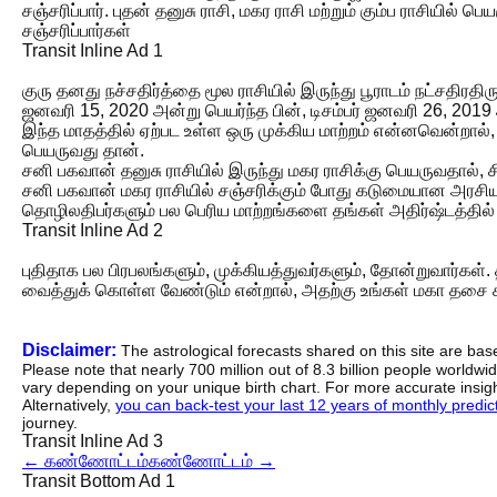
சஞ்சரிப்பார். புதன் தனுசு ராசி, மகர ராசி மற்றும் கும்ப ராசியில் ப
சஞ்சரிப்பார்கள்
Transit Inline Ad 1
குரு தனது நச்சதிர்த்தை மூல ராசியில் இருந்து பூராடம் நட்சதிரதிர
ஜனவரி 15, 2020 அன்று பெயர்ந்த பின், டிசம்பர் ஜனவரி 26, 2019 அ
இந்த மாதத்தில் ஏற்பட உள்ள ஒரு முக்கிய மாற்றம் என்னவென்றால்
பெயருவது தான்.
சனி பகவான் தனுசு ராசியில் இருந்து மகர ராசிக்கு பெயருவதால், சில
சனி பகவான் மகர ராசியில் சஞ்சரிக்கும் போது கடுமையான அரசியல்
தொழிலதிபர்களும் பல பெரிய மாற்றங்களை தங்கள் அதிர்ஷ்டத்தில்
Transit Inline Ad 2
புதிதாக பல பிரபலங்களும், முக்கியத்துவர்களும், தோன்றுவார்கள்.
வைத்துக் கொள்ள வேண்டும் என்றால், அதற்கு உங்கள் மகா தசை
Disclaimer:
The astrological forecasts shared on this site are ba
Please note that nearly 700 million out of 8.3 billion people worldw
vary depending on your unique birth chart. For more accurate insig
Alternatively,
you can back-test your last 12 years of monthly predicti
journey.
Transit Inline Ad 3
←
கண்ணோட்டம்
கண்ணோட்டம்
→
Transit Bottom Ad 1