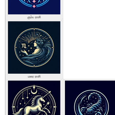
கும்ப ராசி
மகர ராசி