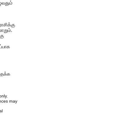
ழுவதும்
ராசிக்கு
ாறும்.
கு
ப்பாக
 தக்க
only.
iences may
al