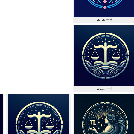
கடக ராசி
சிம்ம ராசி