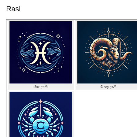
Rasi
மீன ராசி
மேஷ ராசி