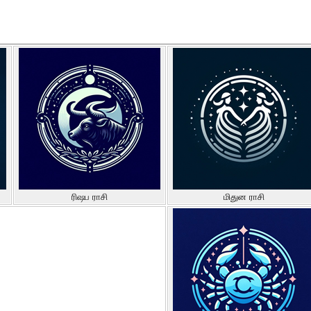
ரிஷப ராசி
மிதுன ராசி