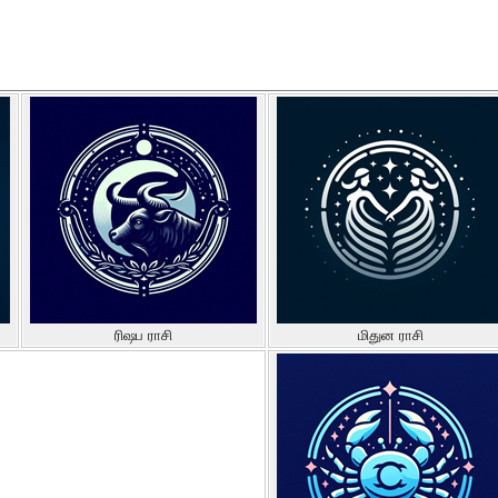
ரிஷப ராசி
மிதுன ராசி