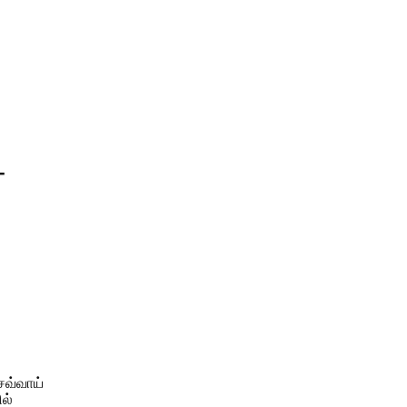
T
செவ்வாய்
ல்