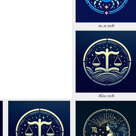
கடக ராசி
சிம்ம ராசி