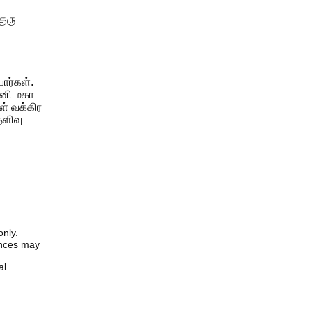
குரு
ார்கள்.
சனி மகா
ள் வக்கிர
ெளிவு
only.
iences may
al