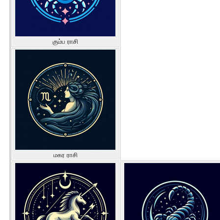
கும்ப ராசி
மகர ராசி