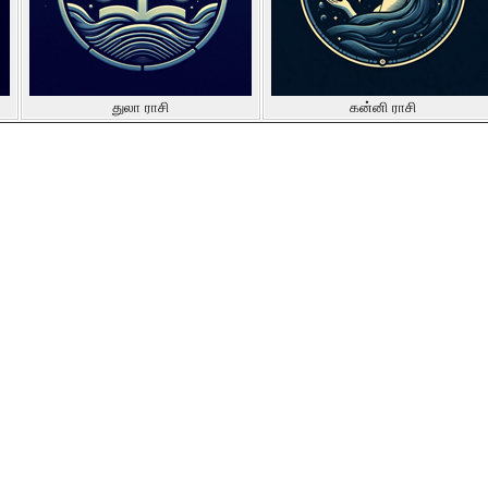
துலா ராசி
கன்னி ராசி