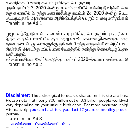
சஞ்சரித்து பின்னர் துலாம் ராசிக்கு பெயருவார்.
புதன் நவம்பர் 3, 2020 அன்று துலாம் ராசியில் வக்கிர நிவர்த்தி
தனுசு ரையில் இருந்து மகர ராசிக்கு நவம்பர் 2௦, 2020 அன்று ப
பெயருவதால் அனைவரது அதிர்ஷ்டத்தில் பெரும் அளவு மாற்றங்கள் ஏ
Transit Inline Ad 1
முழு பலத்தோடு சனி பகவான் மகர ராசிக்கு பெயருவார். ராகு ரிஷப ராச
இந்த குரு பெயர்ச்சியில் குரு மற்றும் சனி பகவான் இணைந்து மகர 
தசை நடைபெருபவர்களுக்கு தங்கள் பிறந்த சாதகத்தின் அடிப்படையில
நிவர்த்தி அடைந்து இயல்பான வேகத்தில் நகர்ந்து கொண்டிருப்பதால
உண்டாகும்.
உங்கள் ராசியை தேர்ந்தெடுத்து நவம்பர் 2020-க்கான பலன்களை த
Transit Inline Ad 2
Disclaimer:
The astrological forecasts shared on this site are ba
Please note that nearly 700 million out of 8.3 billion people worldw
vary depending on your unique birth chart. For more accurate insig
Alternatively,
you can back-test your last 12 years of monthly predicti
journey.
Transit Inline Ad 3
←
கண்ணோட்டம்
கண்ணோட்டம்
→