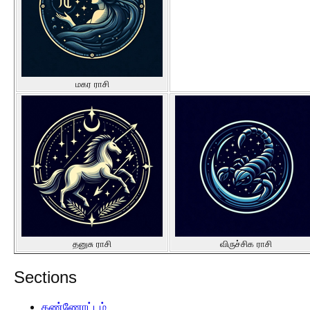
மகர ராசி
தனுசு ராசி
விருச்சிக ராசி
Sections
கண்ணோட்டம்