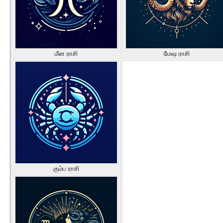
மீன ராசி
மேஷ ராசி
கும்ப ராசி