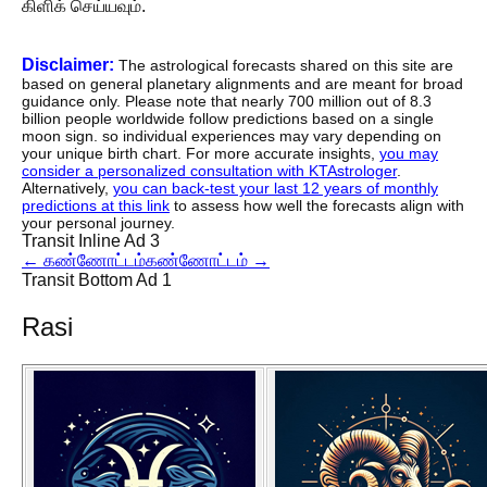
கிளிக் செய்யவும்.
Disclaimer:
The astrological forecasts shared on this site are
based on general planetary alignments and are meant for broad
guidance only. Please note that nearly 700 million out of 8.3
billion people worldwide follow predictions based on a single
moon sign. so individual experiences may vary depending on
your unique birth chart. For more accurate insights,
you may
consider a personalized consultation with KTAstrologer
.
Alternatively,
you can back-test your last 12 years of monthly
predictions at this link
to assess how well the forecasts align with
your personal journey.
Transit Inline Ad 3
←
கண்ணோட்டம்
கண்ணோட்டம்
→
Transit Bottom Ad 1
Rasi