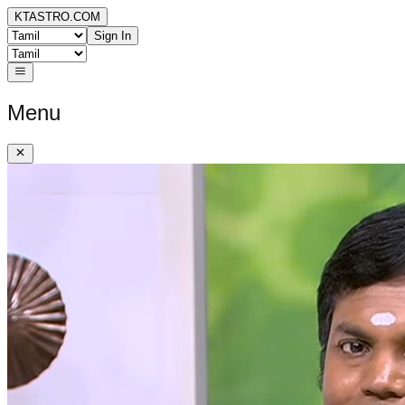
KTASTRO.COM
Sign In
Menu