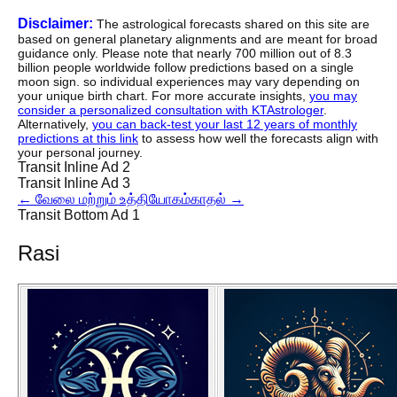
Disclaimer:
The astrological forecasts shared on this site are
based on general planetary alignments and are meant for broad
guidance only. Please note that nearly 700 million out of 8.3
billion people worldwide follow predictions based on a single
moon sign. so individual experiences may vary depending on
your unique birth chart. For more accurate insights,
you may
consider a personalized consultation with KTAstrologer
.
Alternatively,
you can back-test your last 12 years of monthly
predictions at this link
to assess how well the forecasts align with
your personal journey.
Transit Inline Ad 2
Transit Inline Ad 3
←
வேலை மற்றும் உத்தியோகம்
காதல்
→
Transit Bottom Ad 1
Rasi