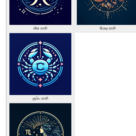
மீன ராசி
மேஷ ராசி
கும்ப ராசி