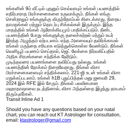
உங்களின் 9ம் வீட்டில் புதனும் செவ்வாயும் உங்கள் பயணத்தில்
எதிர்பாராத பிரச்சனைகளை உருவாக்கும். நீங்கள் எங்கு
சென்றாலும் உங்களுக்கு விருந்தோம்பல் கிடைக்காது. நிறைய
தாமதங்கள் மற்றும் தொடர்பு சிக்கல்கள் இருக்கும். இந்த
மாதத்தில் உங்கள் ஆரோக்கியமும் பாதிக்கப்படும். நீண்ட
பயணத்தின் போது உங்களுக்கு தலைச்சுற்றல் மற்றும் உயர்
இரத்த அழுத்தம் ஏற்படலாம். எந்த அளவையும் தவிர்க்காமல்
உங்கள் மருந்தை சரியாக எடுத்துக்கொள்ள வேண்டும். நீங்கள்
வெளியூர் பயணம் செய்தால், ஜெட் லேக்கை நிர்வகிப்பதில்
அதிக சிரமங்களை சந்திக்க நேரிடும்.
முடிந்தவரை பயணங்களை தவிர்ப்பது நல்லது. உங்கள்
பயணத்தின் நோக்கம் நிறைவேறாது. நீங்கள் விசா
பிரச்சனைகளையும் சந்திக்கலாம். 221-ஜி உடன் உங்கள் விசா
மறுக்கப்படலாம். உங்கள் h1B புதுப்பித்தல் மனு ஜனவரி 29,
2024 இல் RFE இல் சேரும். நீங்கள் பலவீனமான
மஹாதாஷாவை நடத்தினால், விசா அந்தஸ்தை இழந்து தாயகம்
திரும்புவீர்கள்.
Transit Inline Ad 1
Should you have any questions based on your natal
chart, you can reach out KT Astrologer for consultation,
email:
ktastrologer@gmail.com