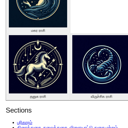
மகர ராசி
தனுசு ராசி
விருச்சிக ராசி
Sections
பரிகாரம்
திரைத்துறை, கலைத்துறை, விளையாட்டு துறை மற்றும்