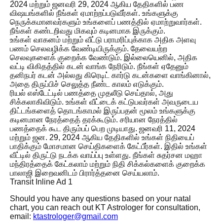
2024 மற்றும் ஜனவரி 29, 2024 ஆகிய தேதிகளில் பண
விஷயங்களில் நீங்கள் ஏமாற்றப்படுவீர்கள். உங்களுக்கு
நெருக்கமானவர்களும் உங்களைப் பணத்தில் ஏமாற்றுவார்கள்.
நீங்கள் கண்டறிவது மிகவும் கடினமாக இருக்கும்.
உங்கள் வாகனம் மற்றும் வீட்டு பராமரிப்புக்காக அதிக அளவு
பணம் செலவழிக்க வேண்டியிருக்கும். தேவையற்ற
செலவுகளைக் குறைக்க வேண்டும். இல்லையெனில், அதிக
வட்டி விகிதத்தில் கடன் வாங்க நேரிடும். நீங்கள் ஏதேனும்
தனிநபர் கடன் அல்லது கிரெடிட் கார்டு கடன்களை வாங்கினால்,
அதை திருப்பிச் செலுத்த நீண்ட காலம் எடுக்கும்.
ரியல் எஸ்டேட்டில் பணத்தை முதலீடு செய்தால், அது
சிக்கலாகிவிடும். உங்கள் வீட்டைக் கட்டுபவர்கள் அவருடைய
திட்டங்களைத் தொடங்காமல் இருப்பதன் மூலம் உங்களுக்கு
கடினமான நேரத்தைத் தரக்கூடும். சரியான நேரத்தில்
பணத்தைக் கூட திரும்பப் பெற முடியாது. ஜனவரி 11, 2024
மற்றும் ஜன. 29, 2024 ஆகிய தேதிகளில் உங்கள் நிதியைப்
பாதிக்கும் மோசமான செய்திகளைக் கேட்பீர்கள். இதில் உங்கள்
வீட்டில் திருட்டு நடக்க வாய்ப்பு உள்ளது. நீங்கள் சுதர்சன மஹா
மந்திரத்தைக் கேட்கலாம் மற்றும் நிதி சிக்கல்களைக் குறைக்க
பாலாஜி இறைவனிடம் பிரார்த்தனை செய்யலாம்.
Transit Inline Ad 1
Should you have any questions based on your natal
chart, you can reach out KT Astrologer for consultation,
email:
ktastrologer@gmail.com