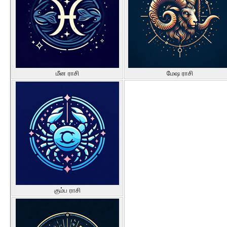
மீன ராசி
மேஷ ராசி
கும்ப ராசி