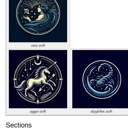
மகர ராசி
தனுசு ராசி
விருச்சிக ராசி
Sections