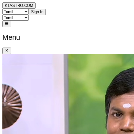
KTASTRO.COM
Sign In
Menu