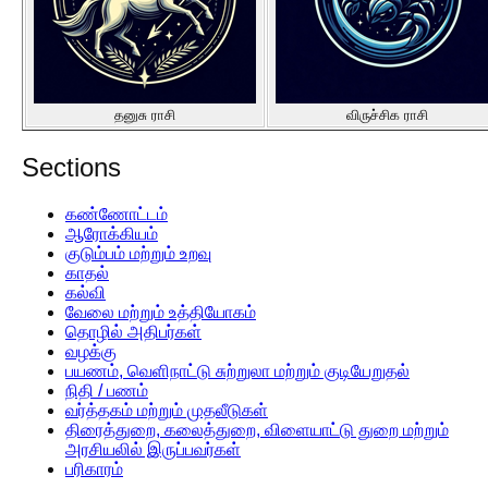
தனுசு ராசி
விருச்சிக ராசி
Sections
கண்ணோட்டம்
ஆரோக்கியம்
குடும்பம் மற்றும் உறவு
காதல்
கல்வி
வேலை மற்றும் உத்தியோகம்
தொழில் அதிபர்கள்
வழக்கு
பயணம், வெளிநாட்டு சுற்றுலா மற்றும் குடியேறுதல்
நிதி / பணம்
வர்த்தகம் மற்றும் முதலீடுகள்
திரைத்துறை, கலைத்துறை, விளையாட்டு துறை மற்றும்
அரசியலில் இருப்பவர்கள்
பரிகாரம்