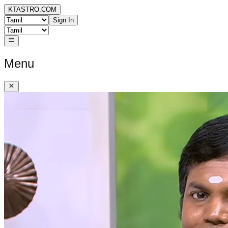
KTASTRO.COM
Sign In
Menu