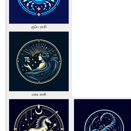
கும்ப ராசி
மகர ராசி