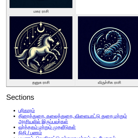
மகர ராசி
தனுசு ராசி
விருச்சிக ராசி
Sections
பரிகாரம்
திரைத்துறை, கலைத்துறை, விளையாட்டு துறை மற்றும்
அரசியலில் இருப்பவர்கள்
வர்த்தகம் மற்றும் முதலீடுகள்
நிதி / பணம்