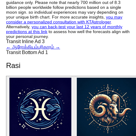
guidance only. Please note that nearly 700 million out of 8.3
billion people worldwide follow predictions based on a single
moon sign. so individual experiences may vary depending on
your unique birth chart. For more accurate insights,
you may
consider a personalized consultation with KTAstrologer
.
Alternatively,
you can back-test your last 12 years of monthly
predictions at this link
to assess how well the forecasts align with
your personal journey.
Transit Inline Ad 3
←
ஆரோக்கியம்
பரிகாரம்
→
Transit Bottom Ad 1
Rasi