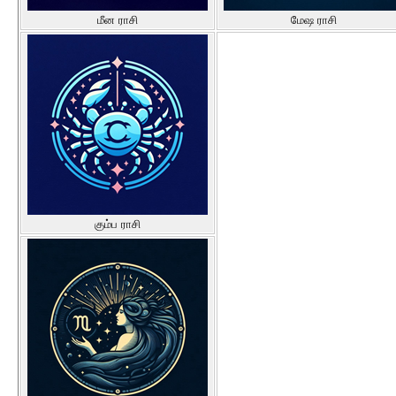
மீன ராசி
மேஷ ராசி
கும்ப ராசி