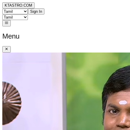
KTASTRO.COM
Sign In
Menu