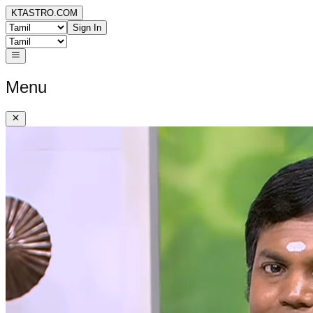
KTASTRO.COM
Sign In
Menu