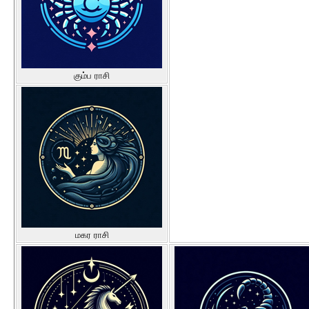
கும்ப ராசி
மகர ராசி