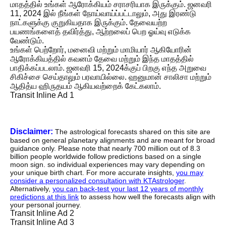
மாதத்தில் உங்கள் ஆரோக்கியம் சராசரியாக இருக்கும். ஜனவரி
11, 2024 இல் நீங்கள் நோய்வாய்ப்பட்டாலும், அது இரண்டு
நாட்களுக்கு குறுகியதாக இருக்கும். தேவையற்ற
பயணங்களைத் தவிர்த்து, ஆற்றலைப் பெற ஓய்வு எடுக்க
வேண்டும்.
உங்கள் பெற்றோர், மனைவி மற்றும் மாமியார் ஆகியோரின்
ஆரோக்கியத்தில் கவனம் தேவை மற்றும் இந்த மாதத்தில்
பாதிக்கப்படலாம். ஜனவரி 15, 2024க்குப் பிறகு எந்த அறுவை
சிகிச்சை செய்தாலும் பரவாயில்லை. ஹனுமான் சாலிசா மற்றும்
ஆதித்ய ஹிருதயம் ஆகியவற்றைக் கேட்கலாம்.
Transit Inline Ad 1
Disclaimer:
The astrological forecasts shared on this site are
based on general planetary alignments and are meant for broad
guidance only. Please note that nearly 700 million out of 8.3
billion people worldwide follow predictions based on a single
moon sign. so individual experiences may vary depending on
your unique birth chart. For more accurate insights,
you may
consider a personalized consultation with KTAstrologer
.
Alternatively,
you can back-test your last 12 years of monthly
predictions at this link
to assess how well the forecasts align with
your personal journey.
Transit Inline Ad 2
Transit Inline Ad 3