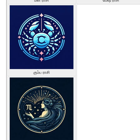
மீன ராசி
மேஷ ராசி
கும்ப ராசி