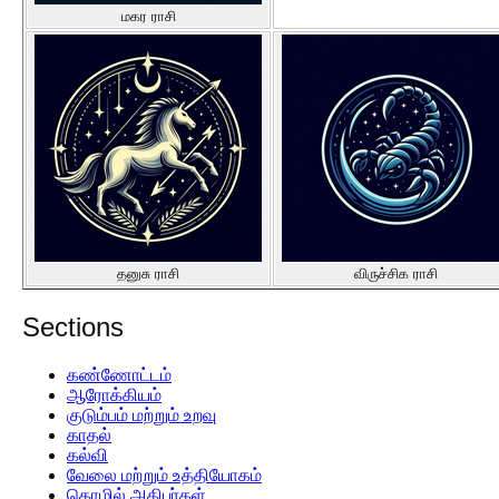
மகர ராசி
தனுசு ராசி
விருச்சிக ராசி
Sections
கண்ணோட்டம்
ஆரோக்கியம்
குடும்பம் மற்றும் உறவு
காதல்
கல்வி
வேலை மற்றும் உத்தியோகம்
தொழில் அதிபர்கள்