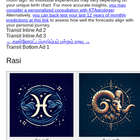
moon sign. so individual experiences may vary depending on
your unique birth chart. For more accurate insights,
you may
consider a personalized consultation with KTAstrologer
.
Alternatively,
you can back-test your last 12 years of monthly
predictions at this link
to assess how well the forecasts align with
your personal journey.
Transit Inline Ad 2
Transit Inline Ad 3
←
கண்ணோட்டம்
குடும்பம் மற்றும் உறவு
→
Transit Bottom Ad 1
Rasi