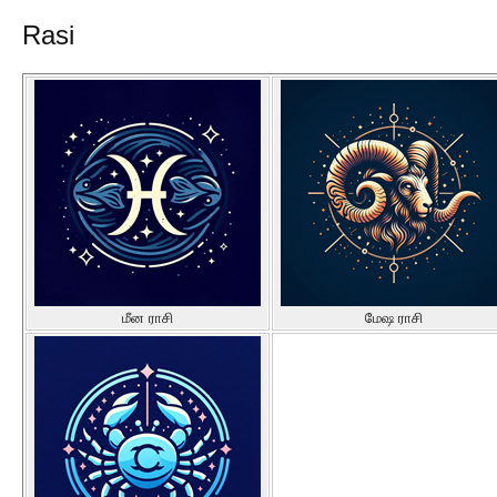
Rasi
மீன ராசி
மேஷ ராசி