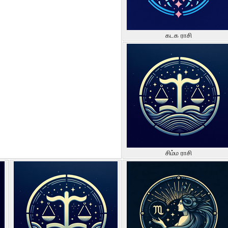
கடக ராசி
சிம்ம ராசி