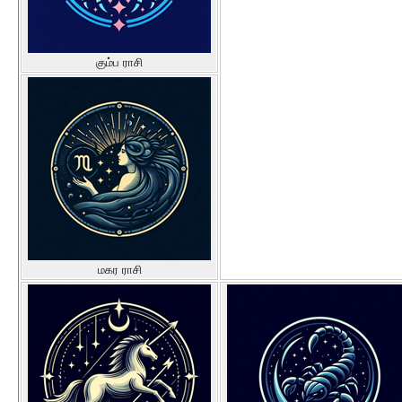
கும்ப ராசி
மகர ராசி