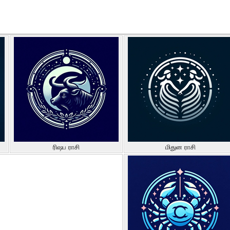
ரிஷப ராசி
மிதுன ராசி