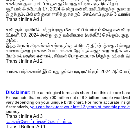
சுக்கிரன் துலா ராசியில் தனது சொந்த வீட்டில் சஞ்சரிக்கிறார்.
சூரியன் அக்டோபர் 17, 2024 அன்று கன்னி ராசியிலிருந்து துலா ராச
இருக்கும், பின்னர் துலா ராசிக்கு நகரும். செவ்வாய் முதல் 3 வாரங்க
Transit Inline Ad 1
சனி கும்ப ராசியில் மற்றும் ராகு மீன ராசியில் மற்றும் கேது கன்னி
பிப்ரவரி 09, 2024 அன்று குரு வக்கிரமாக (வக்கிரி) செல்லும். கு
அல்ல.
இந்த கோசர் கிரகங்கள் உங்களுக்கு பெரிய அதிர்ஷ்டத்தை அல்லத
எல்லாவற்றையும் காண்போம். உங்கள் நேரம் நல்லது என்றால் நீங்கள
நேரம் நல்லதல்ல என்றால், நீங்கள் பொறுமையாக இருந்து உங்கள்
Transit Inline Ad 2
வாங்க பார்க்கலாம்! இப்போது ஒவ்வொரு ராசிக்கும் 2024 அக்டோபர்
Disclaimer:
The astrological forecasts shared on this site are ba
Please note that nearly 700 million out of 8.3 billion people worldw
vary depending on your unique birth chart. For more accurate insig
Alternatively,
you can back-test your last 12 years of monthly predicti
journey.
Transit Inline Ad 3
←
கண்ணோட்டம்
கண்ணோட்டம்
→
Transit Bottom Ad 1