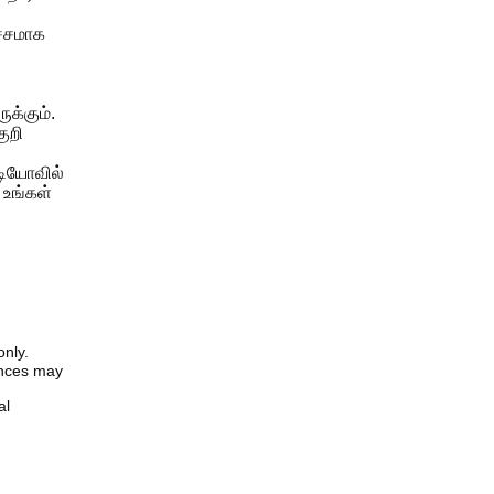
ச்சமாக
ுக்கும்.
ுறி
டியோவில்
 உங்கள்
only.
iences may
al