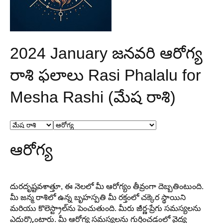
2024 January జనవరి ఆరోగ్య
రాశి ఫలాలు Rasi Phalalu for
Mesha Rashi (మేష రాశి)
ఆరోగ్య
దురదృష్టవశాత్తూ, ఈ నెలలో మీ ఆరోగ్యం తీవ్రంగా దెబ్బతింటుంది.
మీ జన్మ రాశిలో ఉన్న బృహస్పతి మీ రక్తంలో చక్కెర స్థాయిని
మరియు కొలెస్ట్రాల్‌ను పెంచుతుంది. మీరు జీర్ణ-ప్రేగు సమస్యలను
ఎదుర్కొంటారు. మీ ఆరోగ్య సమస్యలను గుర్తించడంలో వైద్య