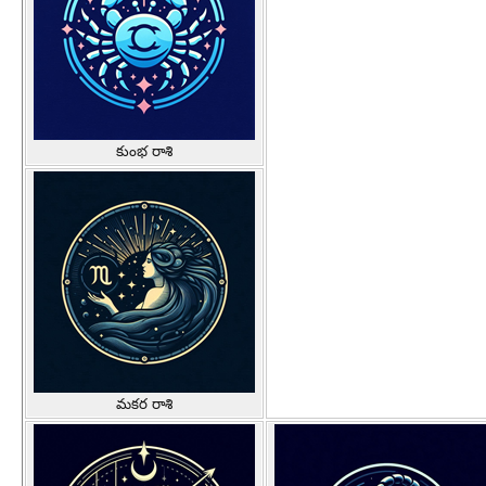
కుంభ రాశి
మకర రాశి