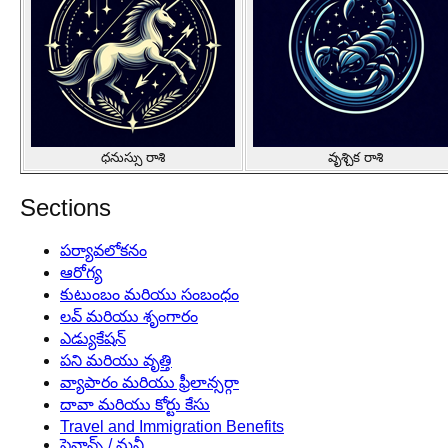
ధనుస్సు రాశి
వృశ్చిక రాశి
Sections
పర్యావలోకనం
ఆరోగ్య
కుటుంబం మరియు సంబంధం
లవ్ మరియు శృంగారం
ఎడ్యుకేషన్
పని మరియు వృత్తి
వ్యాపారం మరియు ఫ్రీలాన్సర్గా
దావా మరియు కోర్టు కేసు
Travel and Immigration Benefits
ఫైనాన్స్ / మనీ