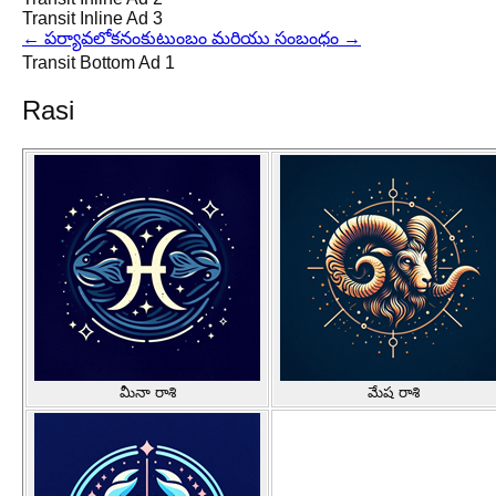
Transit Inline Ad 3
←
పర్యావలోకనం
కుటుంబం మరియు సంబంధం
→
Transit Bottom Ad 1
Rasi
మీనా రాశి
మేష రాశి