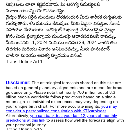
నిపుణులు చాలా కష్టపడతారు. మీ ఆరోగ్య సమస్యలకు
మూలకారణాన్ని కనుగొనడం కష్టం.
వైద్యం కోసం సరైన మందులు దొరకనందున మీరు శారీరక రుగ్మతలకు
గురవుతారు. శని మరియు కేతువులు మీకు ఏవైనా విపత్తుల నుండి
సహాయం చేయగలరు. అదొక్కటే శుభవార్త. వేగవంతమైన వైద్యం
కోసం మీరు ప్రత్యామ్నాయ మందులపై ఆధారపడవలసి రావచ్చు.
మీకు జనవరి 11, 2024 మరియు జనవరి 29, 2024 నాటికి తల
తిరగడం మరియు వికారం అనిపించవచ్చు. మీరు హనుమాన్
చాలీసా మరియు ఆదిత్య హృదయం వినండి.
Transit Inline Ad 1
Disclaimer:
The astrological forecasts shared on this site are
based on general planetary alignments and are meant for broad
guidance only. Please note that nearly 700 million out of 8.3
billion people worldwide follow predictions based on a single
moon sign. so individual experiences may vary depending on
your unique birth chart. For more accurate insights,
you may
consider a personalized consultation with KTAstrologer
.
Alternatively,
you can back-test your last 12 years of monthly
predictions at this link
to assess how well the forecasts align with
your personal journey.
Transit Inline Ad 2