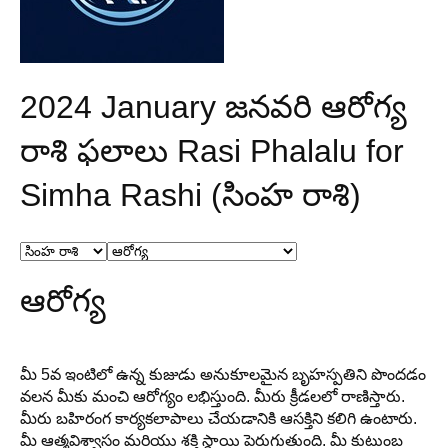
2024 January జనవరి ఆరోగ్య
రాశి ఫలాలు Rasi Phalalu for
Simha Rashi (సింహ రాశి)
ఆరోగ్య
మీ 5వ ఇంటిలో ఉన్న కుజుడు అనుకూలమైన బృహస్పతిని పొందడం
వలన మీకు మంచి ఆరోగ్యం లభిస్తుంది. మీరు క్రీడలలో రాణిస్తారు.
మీరు బహిరంగ కార్యకలాపాలు చేయడానికి ఆసక్తిని కలిగి ఉంటారు.
మీ ఆత్మవిశ్వాసం మరియు శక్తి స్థాయి పెరుగుతుంది. మీ కుటుంబ