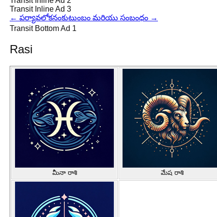
Transit Inline Ad 2
Transit Inline Ad 3
←
పర్యావలోకనం
కుటుంబం మరియు సంబంధం
→
Transit Bottom Ad 1
Rasi
మీనా రాశి
మేష రాశి