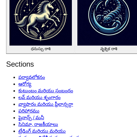
ధనుస్సు రాశి
వృశ్చిక రాశి
Sections
పర్యావలోకనం
ఆరోగ్య
కుటుంబం మరియు సంబంధం
లవ్ మరియు శృంగారం
వ్యాపారం మరియు ఫ్రీలాన్సర్గా
పరిహారము
ఫైనాన్స్ / మనీ
సినిమా, రాజకీయాలు
ట్రేడింగ్ మరియు మరియు