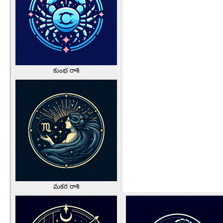
కుంభ రాశి
మకర రాశి