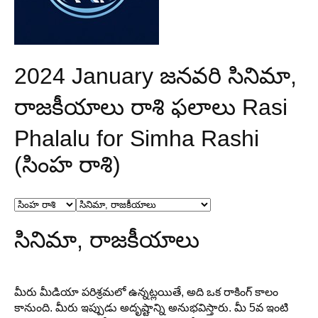
2024 January జనవరి సినిమా,
రాజకీయాలు రాశి ఫలాలు Rasi
Phalalu for Simha Rashi
(సింహ రాశి)
సినిమా, రాజకీయాలు
మీరు మీడియా పరిశ్రమలో ఉన్నట్లయితే, అది ఒక రాకింగ్ కాలం
కానుంది. మీరు ఇప్పుడు అదృష్టాన్ని అనుభవిస్తారు. మీ 5వ ఇంటి