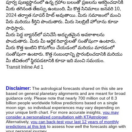
పూర్వ పుణ్యస్థానంలో ఉన్న గ్రహాల బలంతో ప్రజలను ఆకర్షించడానికి
మీకు తగినంత తేజస్సు ఉంటుంది. మీ కొత్త సినిమాలు జనవరి 10,
2024 తర్వాత సూపర్ హిట్ అవుతాయి. మీరు సమాజంలో మంచి
పేరు మరియు కీర్తిని పొందుతారు. మీరు సెలబ్రిటీ హోదాను కూడా
సాధిస్తారు.
మీరు పెద్ద బ్యానర్‌లో పనిచేసే అద్భుతమైన అవకాశాలను
పొందుతారు. మీరు మీ ఆర్థిక రివార్డులతో సంతోషంగా ఉంటారు.
మీరు కొత్త ఇంటిని కొనుగోలు చేయడంలో మరియు మారడంలో
సంతోషంగా ఉంటారు. కొత్త సంబంధాన్ని ప్రారంభించడానికి మరియు
మీ జీవితంలో స్థిరపడటానికి కూడా ఇది మంచి సమయం.
Transit Inline Ad 1
Disclaimer:
The astrological forecasts shared on this site are
based on general planetary alignments and are meant for broad
guidance only. Please note that nearly 700 million out of 8.3
billion people worldwide follow predictions based on a single
moon sign. so individual experiences may vary depending on
your unique birth chart. For more accurate insights,
you may
consider a personalized consultation with KTAstrologer
.
Alternatively,
you can back-test your last 12 years of monthly
predictions at this link
to assess how well the forecasts align with
your personal journey.