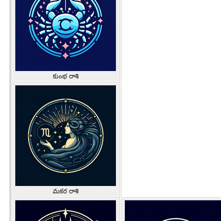
కుంభ రాశి
మకర రాశి