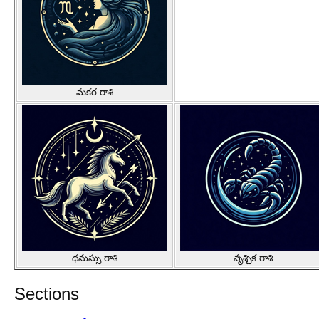
మకర రాశి
ధనుస్సు రాశి
వృశ్చిక రాశి
Sections