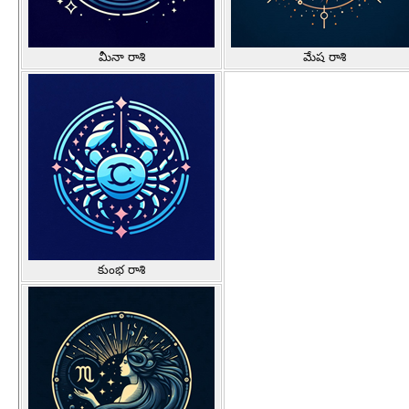
మీనా రాశి
మేష రాశి
కుంభ రాశి