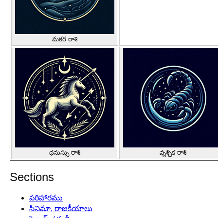
మకర రాశి
ధనుస్సు రాశి
వృశ్చిక రాశి
Sections
పరిహారము
సినిమా, రాజకీయాలు