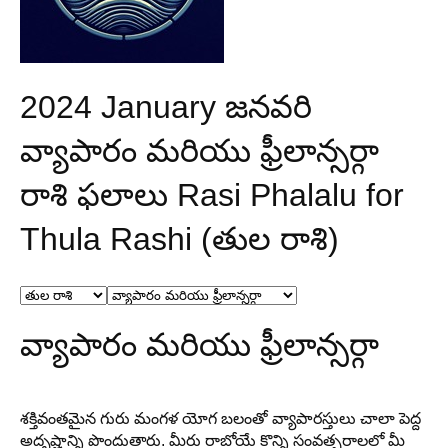
2024 January జనవరి
వ్యాపారం మరియు ఫ్రీలాన్సర్గా
రాశి ఫలాలు Rasi Phalalu for
Thula Rashi (తుల రాశి)
వ్యాపారం మరియు ఫ్రీలాన్సర్గా
శక్తివంతమైన గురు మంగళ యోగ బలంతో వ్యాపారస్తులు చాలా పెద్ద
అదృష్టాన్ని పొందుతారు. మీరు రాబోయే కొన్ని సంవత్సరాలలో మీ