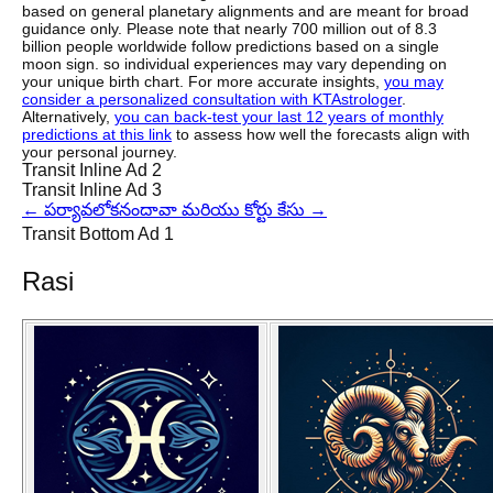
based on general planetary alignments and are meant for broad
guidance only. Please note that nearly 700 million out of 8.3
billion people worldwide follow predictions based on a single
moon sign. so individual experiences may vary depending on
your unique birth chart. For more accurate insights,
you may
consider a personalized consultation with KTAstrologer
.
Alternatively,
you can back-test your last 12 years of monthly
predictions at this link
to assess how well the forecasts align with
your personal journey.
Transit Inline Ad 2
Transit Inline Ad 3
←
పర్యావలోకనం
దావా మరియు కోర్టు కేసు
→
Transit Bottom Ad 1
Rasi