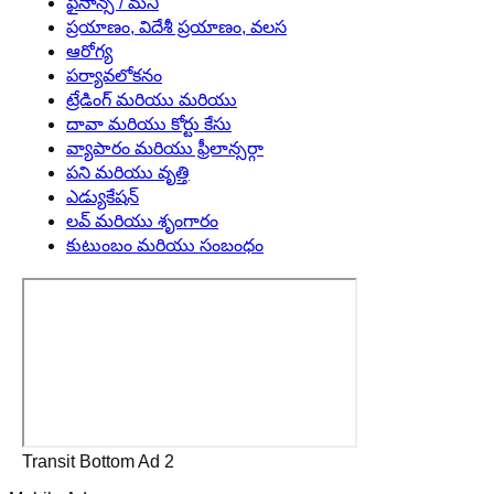
ఫైనాన్స్ / మనీ
ప్రయాణం, విదేశీ ప్రయాణం, వలస
ఆరోగ్య
పర్యావలోకనం
ట్రేడింగ్ మరియు మరియు
దావా మరియు కోర్టు కేసు
వ్యాపారం మరియు ఫ్రీలాన్సర్గా
పని మరియు వృత్తి
ఎడ్యుకేషన్
లవ్ మరియు శృంగారం
కుటుంబం మరియు సంబంధం
Transit Bottom Ad 2