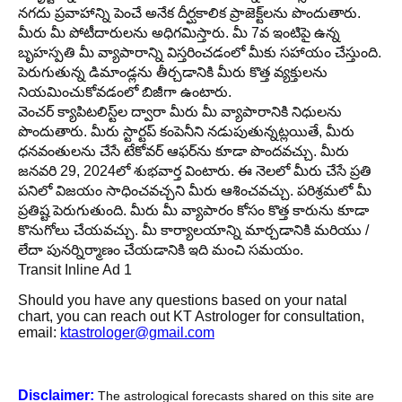
నగదు ప్రవాహాన్ని పెంచే అనేక దీర్ఘకాలిక ప్రాజెక్ట్‌లను పొందుతారు.
మీరు మీ పోటీదారులను అధిగమిస్తారు. మీ 7వ ఇంటిపై ఉన్న
బృహస్పతి మీ వ్యాపారాన్ని విస్తరించడంలో మీకు సహాయం చేస్తుంది.
పెరుగుతున్న డిమాండ్లను తీర్చడానికి మీరు కొత్త వ్యక్తులను
నియమించుకోవడంలో బిజీగా ఉంటారు.
వెంచర్ క్యాపిటలిస్ట్‌ల ద్వారా మీరు మీ వ్యాపారానికి నిధులను
పొందుతారు. మీరు స్టార్టప్ కంపెనీని నడుపుతున్నట్లయితే, మీరు
ధనవంతులను చేసే టేకోవర్ ఆఫర్‌ను కూడా పొందవచ్చు. మీరు
జనవరి 29, 2024లో శుభవార్త వింటారు. ఈ నెలలో మీరు చేసే ప్రతి
పనిలో విజయం సాధించవచ్చని మీరు ఆశించవచ్చు. పరిశ్రమలో మీ
ప్రతిష్ట పెరుగుతుంది. మీరు మీ వ్యాపారం కోసం కొత్త కారును కూడా
కొనుగోలు చేయవచ్చు. మీ కార్యాలయాన్ని మార్చడానికి మరియు /
లేదా పునర్నిర్మాణం చేయడానికి ఇది మంచి సమయం.
Transit Inline Ad 1
Should you have any questions based on your natal
chart, you can reach out KT Astrologer for consultation,
email:
ktastrologer@gmail.com
Disclaimer:
The astrological forecasts shared on this site are