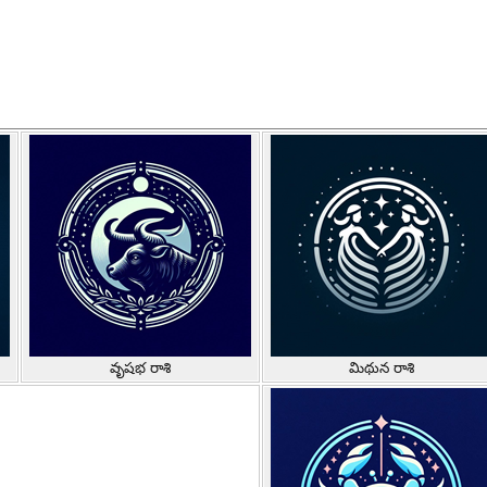
వృషభ రాశి
మిథున రాశి