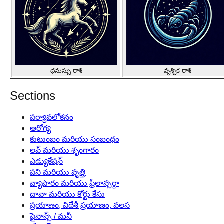
ధనుస్సు రాశి
వృశ్చిక రాశి
Sections
పర్యావలోకనం
ఆరోగ్య
కుటుంబం మరియు సంబంధం
లవ్ మరియు శృంగారం
ఎడ్యుకేషన్
పని మరియు వృత్తి
వ్యాపారం మరియు ఫ్రీలాన్సర్గా
దావా మరియు కోర్టు కేసు
ప్రయాణం, విదేశీ ప్రయాణం, వలస
ఫైనాన్స్ / మనీ