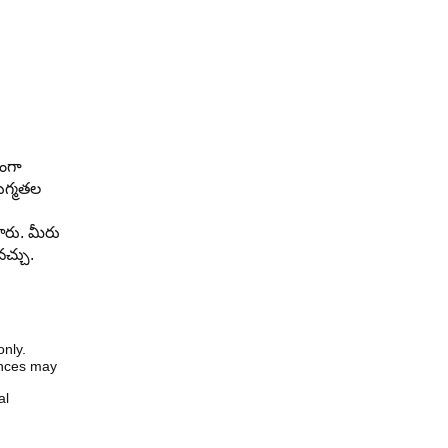
తంగా
రుగ్మతల
ారు. మీరు
చ్చు.
only.
iences may
al