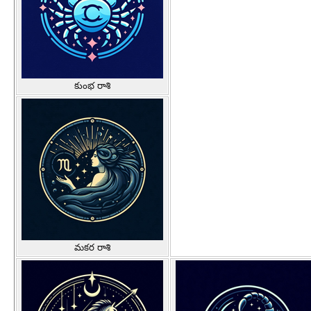
కుంభ రాశి
మకర రాశి