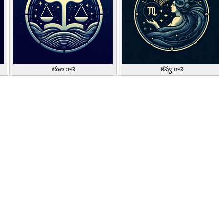
తుల రాశి
కన్య రాశి