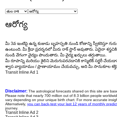
ఆరోగ్య
మీ 3వ ఇంటిపై ఉన్న కుజుడు బృహస్పతి నుండి కోణాన్ని స్వీకరిస్తూ గురు
ఉంటుంది. మీ క్రీడా ప్రదర్శనలో మీరు రాక్ స్టార్ అవుతారు. ఏదైనా శస్
నుండి వేగంగా వైద్యం పొందుతారు. మీ వైద్య ఖర్చులు తగ్గుతాయి.
మీ రూపాన్ని మరియు శైలిని మెరుగుపరచడానికి కాస్మెటిక్ సర్జరీ చ
శ్వాస వ్యాయామం / ప్రాణాయామం చేయవచ్చు, అది మీ సానుకూల శక్
Transit Inline Ad 1
Disclaimer:
The astrological forecasts shared on this site are ba
Please note that nearly 700 million out of 8.3 billion people worldw
vary depending on your unique birth chart. For more accurate insig
Alternatively,
you can back-test your last 12 years of monthly predicti
journey.
Transit Inline Ad 2