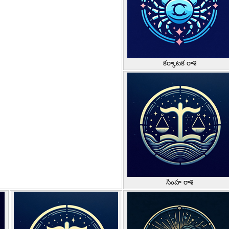
కర్కాటక రాశి
సింహ రాశి