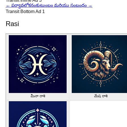
Transit Inline Ad 3
←
పర్యావలోకనం
కుటుంబం మరియు సంబంధం
→
Transit Bottom Ad 1
Rasi
మీనా రాశి
మేష రాశి