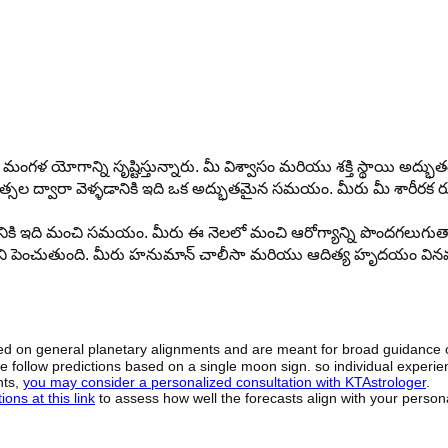
 మంగళ యోగాన్ని సృష్టిస్తున్నారు. మీ విశ్వాసం మరియు శక్తి స్థాయి అద్భు
త్రచికిత్సల ద్వారా వెళ్ళడానికి ఇది ఒక అద్భుతమైన సమయం. మీరు మీ శారీరక 
ేయడానికి ఇది మంచి సమయం. మీరు ఈ నెలలో మంచి ఆరోగ్యాన్ని పొందగలుగుత
తిని పెంచుతుంది. మీరు హనుమాన్ చాలీసా మరియు ఆదిత్య హృదయం వినవ
sed on general planetary alignments and are meant for broad guidance 
ide follow predictions based on a single moon sign. so individual exper
hts,
you may consider a personalized consultation with KTAstrologer
.
ons at this link
to assess how well the forecasts align with your person