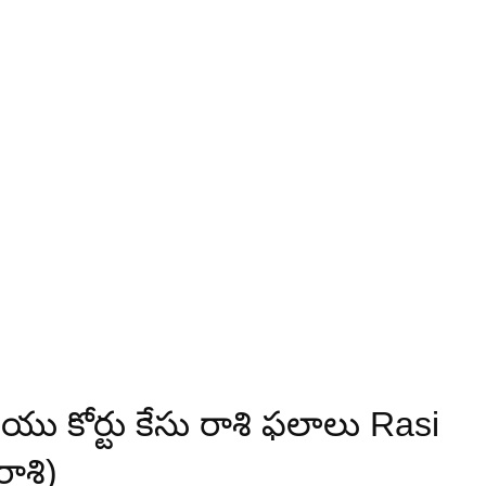
 కోర్టు కేసు రాశి ఫలాలు Rasi
ాశి)