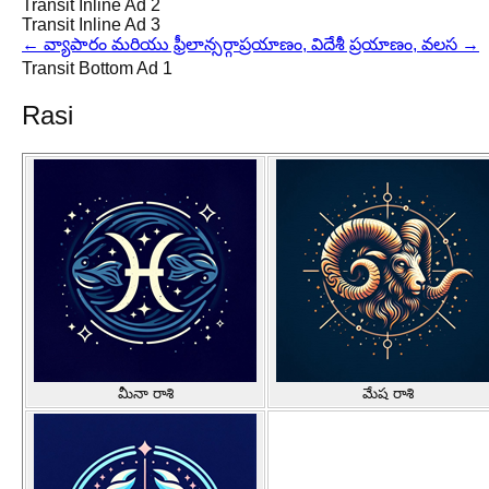
Transit Inline Ad 2
Transit Inline Ad 3
←
వ్యాపారం మరియు ఫ్రీలాన్సర్గా
ప్రయాణం, విదేశీ ప్రయాణం, వలస
→
Transit Bottom Ad 1
Rasi
మీనా రాశి
మేష రాశి