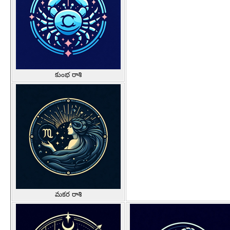
కుంభ రాశి
మకర రాశి