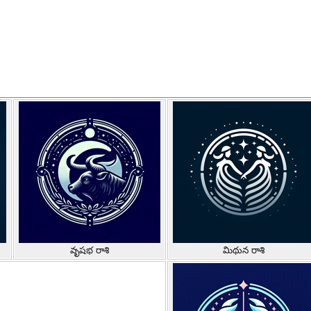
వృషభ రాశి
మిథున రాశి