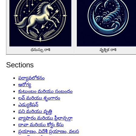
ధనుస్సు రాశి
వృశ్చిక రాశి
Sections
పర్యావలోకనం
ఆరోగ్య
కుటుంబం మరియు సంబంధం
లవ్ మరియు శృంగారం
ఎడ్యుకేషన్
పని మరియు వృత్తి
వ్యాపారం మరియు ఫ్రీలాన్సర్గా
దావా మరియు కోర్టు కేసు
ప్రయాణం, విదేశీ ప్రయాణం, వలస