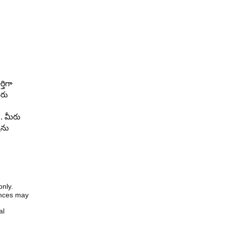
తిగా
ీరు
. మీరు
ును
only.
iences may
al