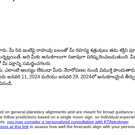
స్తారు. మీ 6వ ఇంటిపై రాహువు బలంతో మీ రహస్య శత్రువులు తమ శక్తిని పూర్
ంటున్నట్లయితే, అది మీకు అనుకూలంగా సజావుగా పరిష్కరించబడుతుంది. మ
మీ పక్షాన్ని సమర్థించగలరు.
ారు. ఎలాంటి ఆలస్యం లేకుండా మీరు నేరారోపణల నుండి విముక్తి పొందుతారు
ు జనవరి 11, 2024 మరియు జనవరి 29, 2024లో అనుకూలమైన తీర్ప
వినండి.
sed on general planetary alignments and are meant for broad guidance 
ide follow predictions based on a single moon sign. so individual exper
hts,
you may consider a personalized consultation with KTAstrologer
.
ons at this link
to assess how well the forecasts align with your person