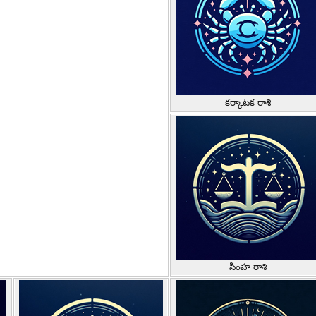
కర్కాటక రాశి
సింహ రాశి