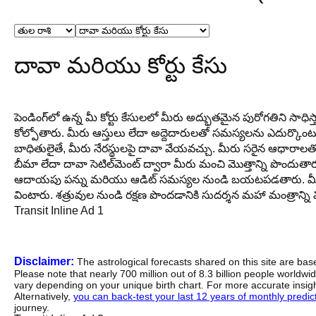
దావా మరియు కోర్టు కేసు
పెండింగ్‌లో ఉన్న మీ కోర్టు కేసులలో మీరు అద్భుతమైన పురోగతిని సాధి
కోల్పోతారు. మీరు ఆస్తులు లేదా అద్దెదారులతో సమస్యలను ఎదుర్కొ
బాధితులైతే, మీరు నేరస్థులపై దావా వేయవచ్చు. మీరు సరైన ఆధారాలతో 
బీమా లేదా దావా సెటిల్‌మెంట్ ద్వారా మీరు మంచి మొత్తాన్ని పొందుత
ఆదాయపు పన్ను మరియు ఆడిట్ సమస్యల నుండి బయటపడతారు. మీర
వింటారు. శత్రువుల నుండి రక్షణ పొందడానికి సుదర్శన మహా మంత్రాన్ని 
Transit Inline Ad 1
Disclaimer:
The astrological forecasts shared on this site are ba
Please note that nearly 700 million out of 8.3 billion people worldw
vary depending on your unique birth chart. For more accurate insig
Alternatively,
you can back-test your last 12 years of monthly predicti
journey.