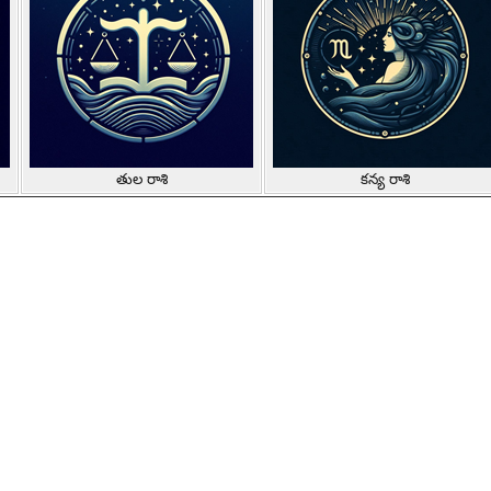
తుల రాశి
కన్య రాశి