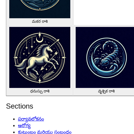
మకర రాశి
ధనుస్సు రాశి
వృశ్చిక రాశి
Sections
పర్యావలోకనం
ఆరోగ్య
కుటుంబం మరియు సంబంధం