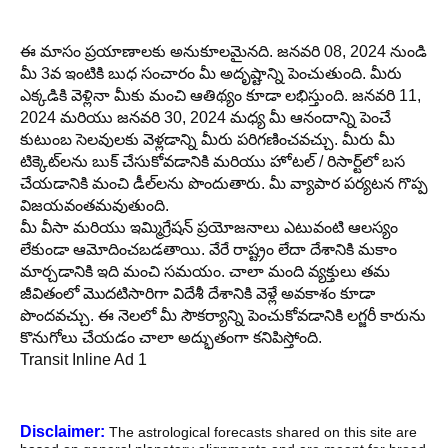
ఈ మాసం ప్రయాణాలకు అనుకూలమైనది. జనవరి 08, 2024 నుండి
మీ 3వ ఇంటికి బుధ సంచారం మీ అదృష్టాన్ని పెంచుతుంది. మీరు
ఎక్కడికి వెళ్లినా మీకు మంచి ఆతిథ్యం కూడా లభిస్తుంది. జనవరి 11,
2024 మరియు జనవరి 30, 2024 మధ్య మీ ఆనందాన్ని పెంచే
కుటుంబ సెలవులకు వెళ్లడాన్ని మీరు పరిగణించవచ్చు. మీరు మీ
టిక్కెట్‌లను బుక్ చేసుకోవడానికి మరియు హోటల్ / రిసార్ట్‌లో బస
చేయడానికి మంచి డీల్‌లను పొందుతారు. మీ వ్యాపార పర్యటన గొప్ప
విజయవంతమవుతుంది.
మీ వీసా మరియు ఇమ్మిగ్రేషన్ ప్రయోజనాలు ఎటువంటి ఆలస్యం
లేకుండా ఆమోదించబడతాయి. వేరే రాష్ట్రం లేదా దేశానికి మకాం
మార్చడానికి ఇది మంచి సమయం. చాలా మంది వ్యక్తులు తమ
జీవితంలో మొదటిసారిగా విదేశీ దేశానికి వెళ్లే అవకాశం కూడా
పొందవచ్చు. ఈ నెలలో మీ సౌకర్యాన్ని పెంచుకోవడానికి లగ్జరీ కారును
కొనుగోలు చేయడం చాలా అద్భుతంగా కనిపిస్తోంది.
Transit Inline Ad 1
Disclaimer:
The astrological forecasts shared on this site are