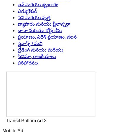
లవ్ మరియు శృంగారం
ఎడ్యుకేషన్
పని మరియు వృత్తి
వ్యాపారం మరియు ఫ్రీలాన్సర్గా
దావా మరియు కోర్టు కేసు
ప్రయాణం, విదేశీ ప్రయాణం, వలస
ఫైనాన్స్ / మనీ
ట్రేడింగ్ మరియు మరియు
సినిమా, రాజకీయాలు
పరిహారము
Transit Bottom Ad 2
Mobile Ad