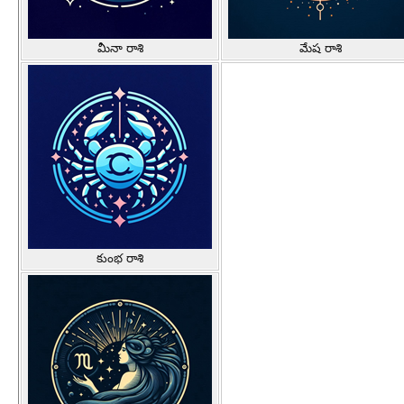
మీనా రాశి
మేష రాశి
కుంభ రాశి