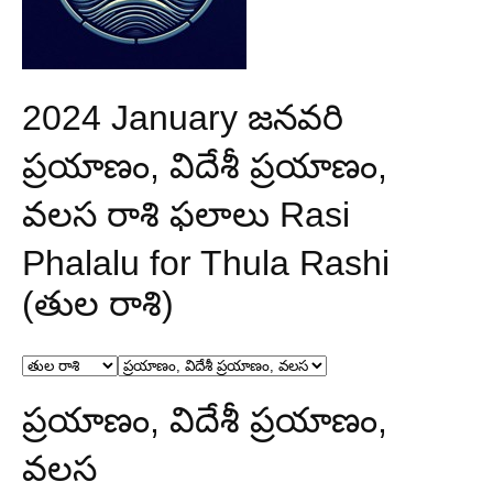
2024 January జనవరి
ప్రయాణం, విదేశీ ప్రయాణం,
వలస రాశి ఫలాలు Rasi
Phalalu for Thula Rashi
(తుల రాశి)
ప్రయాణం, విదేశీ ప్రయాణం,
వలస