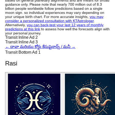
based on general planetary alignments and are meant for broad
guidance only. Please note that nearly 700 million out of 8.3
billion people worldwide follow predictions based on a single
moon sign. so individual experiences may vary depending on
your unique birth chart. For more accurate insights,
you may
consider a personalized consultation with KTAstrologer
.
Alternatively,
you can back-test your last 12 years of monthly
predictions at this link
to assess how well the forecasts align with
your personal journey.
Transit Inline Ad 2
Transit Inline Ad 3
←
దావా మరియు కోర్టు కేసు
ఫైనాన్స్ / మనీ
→
Transit Bottom Ad 1
Rasi