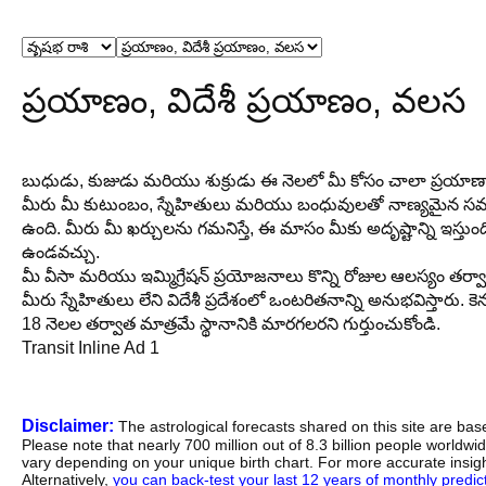
ప్రయాణం, విదేశీ ప్రయాణం, వలస
బుధుడు, కుజుడు మరియు శుక్రుడు ఈ నెలలో మీ కోసం చాలా ప్రయ
మీరు మీ కుటుంబం, స్నేహితులు మరియు బంధువులతో నాణ్యమైన సమయ
ఉంది. మీరు మీ ఖర్చులను గమనిస్తే, ఈ మాసం మీకు అదృష్టాన్ని ఇస్తు
ఉండవచ్చు.
మీ వీసా మరియు ఇమ్మిగ్రేషన్ ప్రయోజనాలు కొన్ని రోజుల ఆలస్యం తర
మీరు స్నేహితులు లేని విదేశీ ప్రదేశంలో ఒంటరితనాన్ని అనుభవిస్తారు. 
18 నెలల తర్వాత మాత్రమే స్థానానికి మారగలరని గుర్తుంచుకోండి.
Transit Inline Ad 1
Disclaimer:
The astrological forecasts shared on this site are ba
Please note that nearly 700 million out of 8.3 billion people worldw
vary depending on your unique birth chart. For more accurate insig
Alternatively,
you can back-test your last 12 years of monthly predicti