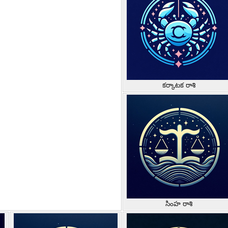
కర్కాటక రాశి
సింహ రాశి