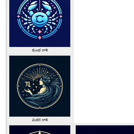
కుంభ రాశి
మకర రాశి