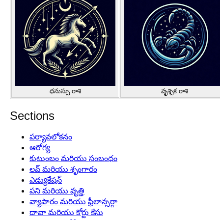
ధనుస్సు రాశి
వృశ్చిక రాశి
Sections
పర్యావలోకనం
ఆరోగ్య
కుటుంబం మరియు సంబంధం
లవ్ మరియు శృంగారం
ఎడ్యుకేషన్
పని మరియు వృత్తి
వ్యాపారం మరియు ఫ్రీలాన్సర్గా
దావా మరియు కోర్టు కేసు