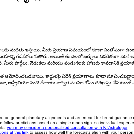
ాణాలకు మద్దతు ఇస్తాయి. మీరు ప్రయాణ సమయంలో కూడా సంతోషంగా ఉంట
ాన్ని గడపగలుగుతారు. అయితే ఈ నెలలో ఖర్చులు విపరీతంగా పెరిగే 
ంది. మీరు పార్టీలు, వేడుకలు మరియు పండుగలకు హాజరు కావడానికి ప్రయాణి
్వాత ఆమోదించబడతాయి. కార్డులపై విదేశీ ప్రయాణాలు కూడా సూచించబడ్డాయ
కెనడా, ఆస్ట్రేలియా వంటి దేశాలకు శాశ్వత వలసల కోసం దరఖాస్తు చేసుకుంటే 
sed on general planetary alignments and are meant for broad guidance 
ide follow predictions based on a single moon sign. so individual exper
hts,
you may consider a personalized consultation with KTAstrologer
.
ons at this link
to assess how well the forecasts align with your person