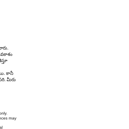
ారు.
అవకాశం
స్తూ
ి. కానీ
సరి. మీరు
only.
iences may
al