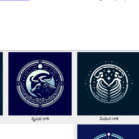
వృషభ రాశి
మిథున రాశి