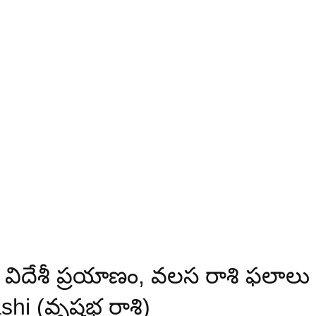
విదేశీ ప్రయాణం, వలస రాశి ఫలాలు
shi (వృషభ రాశి)