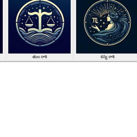
తుల రాశి
కన్య రాశి