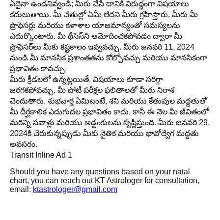
ఏదైనా ఉండనివ్వండి; మీరు చేసే దానికి విరుద్ధంగా విషయాలు
కదులుతాయి. మీ చేతుల్లో ఏమీ లేదని మీరు గ్రహిస్తారు. మీరు మీ
ప్రొఫెసర్లు మరియు కళాశాల యాజమాన్యంతో సమస్యలను
ఎదుర్కొంటారు. మీ థీసిస్‌ని ఆమోదించకపోవడం ద్వారా మీ
ప్రొఫెసర్‌లు మీకు కష్టకాలం ఇవ్వవచ్చు. మీరు జనవరి 11, 2024
నుండి మీ మానసిక ప్రశాంతతను కోల్పోవచ్చు మరియు మానసికంగా
ప్రభావితం కావచ్చు.
మీరు క్రీడలలో ఉన్నట్లయితే, విషయాలు కూడా సరిగ్గా
జరగకపోవచ్చు. మీ పోటీ పరీక్షల ఫలితాలతో మీరు నిరాశ
చెందుతారు. శుభవార్త ఏమిటంటే, శని మరియు కేతువుల మద్దతుతో
మీ దీర్ఘకాలిక ఎదుగుదల ప్రభావితం కాదు. కానీ ఈ నెల మీ జీవితంలో
మరిన్ని సవాళ్లు మరియు అడ్డంకులను సృష్టిస్తుంది. మీరు జనవరి 29,
2024కి చేరుకున్నప్పుడు మీకు నైతిక మరియు భావోద్వేగ మద్దతు
అవసరం.
Transit Inline Ad 1
Should you have any questions based on your natal
chart, you can reach out KT Astrologer for consultation,
email:
ktastrologer@gmail.com