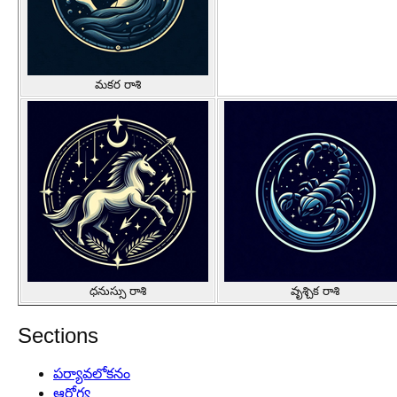
మకర రాశి
ధనుస్సు రాశి
వృశ్చిక రాశి
Sections
పర్యావలోకనం
ఆరోగ్య