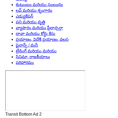
కుటుంబం మరియు సంబంధం
లవ్ మరియు శృంగారం
ఎడ్యుకేషన్
పని మరియు వృత్తి
వ్యాపారం మరియు ఫ్రీలాన్సర్గా
దావా మరియు కోర్టు కేసు
ప్రయాణం, విదేశీ ప్రయాణం, వలస
ఫైనాన్స్ / మనీ
ట్రేడింగ్ మరియు మరియు
సినిమా, రాజకీయాలు
పరిహారము
Transit Bottom Ad 2