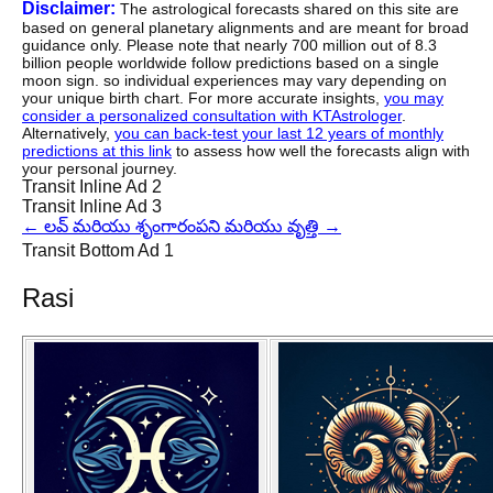
Disclaimer:
The astrological forecasts shared on this site are
based on general planetary alignments and are meant for broad
guidance only. Please note that nearly 700 million out of 8.3
billion people worldwide follow predictions based on a single
moon sign. so individual experiences may vary depending on
your unique birth chart. For more accurate insights,
you may
consider a personalized consultation with KTAstrologer
.
Alternatively,
you can back-test your last 12 years of monthly
predictions at this link
to assess how well the forecasts align with
your personal journey.
Transit Inline Ad 2
Transit Inline Ad 3
←
లవ్ మరియు శృంగారం
పని మరియు వృత్తి
→
Transit Bottom Ad 1
Rasi