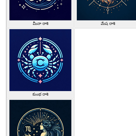
మీనా రాశి
మేష రాశి
కుంభ రాశి