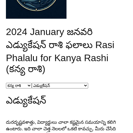
2024 January జనవరి
ఎడ్యుకేషన్ రాశి ఫలాలు Rasi
Phalalu for Kanya Rashi
(కన్య రాశి)
ఎడ్యుకేషన్
దురదృష్టవశాత్తు, విద్యార్థులు చాలా కష్టమైన సమయాన్ని కలిగి
ఉంటారు. ఇది చాలా చెత్త నెలలలో ఒకటి కావచ్చు. మీరు చేసేది