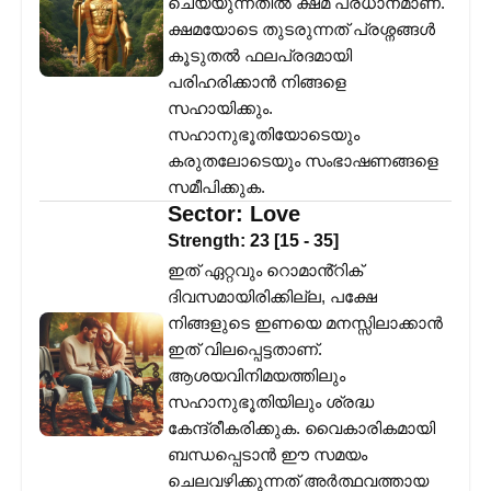
ചെയ്യുന്നതിൽ ക്ഷമ പ്രധാനമാണ്.
ക്ഷമയോടെ തുടരുന്നത് പ്രശ്നങ്ങൾ
കൂടുതൽ ഫലപ്രദമായി
പരിഹരിക്കാൻ നിങ്ങളെ
സഹായിക്കും.
സഹാനുഭൂതിയോടെയും
കരുതലോടെയും സംഭാഷണങ്ങളെ
സമീപിക്കുക.
Sector:
Love
Strength:
23
[
15
-
35
]
ഇത് ഏറ്റവും റൊമാൻ്റിക്
ദിവസമായിരിക്കില്ല, പക്ഷേ
നിങ്ങളുടെ ഇണയെ മനസ്സിലാക്കാൻ
ഇത് വിലപ്പെട്ടതാണ്.
ആശയവിനിമയത്തിലും
സഹാനുഭൂതിയിലും ശ്രദ്ധ
കേന്ദ്രീകരിക്കുക. വൈകാരികമായി
ബന്ധപ്പെടാൻ ഈ സമയം
ചെലവഴിക്കുന്നത് അർത്ഥവത്തായ