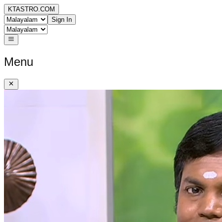
KTASTRO.COM
Sign In
Menu