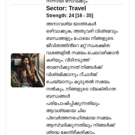
നന്നായി സേവിക്കും.
Sector:
Travel
Strength:
24
[
16
-
35
]
അനാവശ്യ യാത്രകൾ
ഒഴിവാക്കുക, അതുവഴി വിശ്രമവും
ബന്ധങ്ങളും പോലെ നിങ്ങളുടെ
ജീവിതത്തിൻ്റെ മറ്റ് സംരക്ഷിത
വശങ്ങളിൽ സമയം ചെലവഴിക്കാൻ
കഴിയും. വീടിനടുത്ത്
താമസിക്കുന്നത് നിങ്ങൾക്ക്
വിശ്രമിക്കാനും റീചാർജ്
ചെയ്യാനും കൂടുതൽ സമയം
നൽകും. നിങ്ങളുടെ വ്യക്തിഗത
ബന്ധങ്ങൾ
പരിപോഷിപ്പിക്കുന്നതിലും
ആവശ്യമായ ചില
പ്രവർത്തനരഹിതമായ സമയം
ആസ്വദിക്കുന്നതിലും നിങ്ങൾക്ക്
ശ്രദ്ധ കേന്ദ്രീകരിക്കാം.