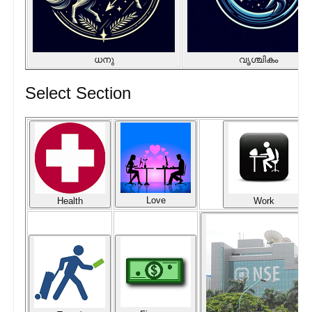
ധനു
വൃശ്ചികം
Select Section
Love
Health
Work