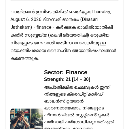
വായിക്കാൻ ഇവിടെ ക്ലിക്ക് ചെയ്യുകThursday,
August 6, 2026 ദിനസരി ജാതകം (Dinasari
Jathakam) - finance - കർക്കടക രാശിജ്യോതിഷി
കതിര്‍ സുബ്ബയ്യ (കെ.ടി ജ്യോതിഷി) ഒരുക്കിയ
നിങ്ങളുടെ ജന്മ റാശി അടിസ്ഥാനമാക്കിയുള്ള
വ്യക്തിപരമായ ദൈനംദിന ജ്യോതിഷഫലങ്ങള്‍
കണ്ടെത്തുക.
Sector:
Finance
Strength:
21
[
14
–
30
]
അപ്രതീക്ഷിത ചെലവുകൾ ഇന്ന്
നിങ്ങളുടെ ക്രെഡിറ്റ് കാർഡ്
ബാലൻസ് ഉയരാൻ
കാരണമായേക്കാം. നിങ്ങളുടെ
ഫിനാൻഷ്യൽ സ്റ്റേറ്റ്‌മെൻ്റുകൾ
പതിവായി പരിശോധിക്കുന്നത് ഏത്
ആശ്ചര്യവും നേരത്തെ