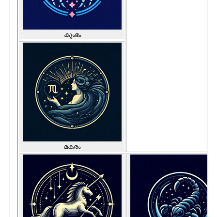
കുംഭം
മകരം