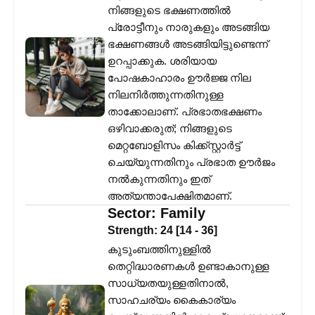
നിങ്ങളുടെ ഭക്ഷണത്തിൽ
പ്രോട്ടീനും നാരുകളും അടങ്ങിയ
ഭക്ഷണങ്ങൾ അടങ്ങിയിട്ടുണ്ടെന്ന്
ഉറപ്പാക്കുക. ശരിയായ
പോഷകാഹാരം ഊർജ്ജ നില
നിലനിർത്തുന്നതിനുള്ള
താക്കോലാണ്. പ്രഭാതഭക്ഷണം
ഒഴിവാക്കരുത്; നിങ്ങളുടെ
മെറ്റബോളിസം കിക്ക്സ്റ്റാർട്ട്
ചെയ്യുന്നതിനും പ്രഭാത ഊർജം
നൽകുന്നതിനും ഇത്
അത്യന്താപേക്ഷിതമാണ്.
Sector:
Family
Strength:
24
[
14
-
36
]
കുടുംബത്തിനുള്ളിൽ
തെറ്റിദ്ധാരണകൾ ഉണ്ടാകാനുള്ള
സാധ്യതയുള്ളതിനാൽ,
സാഹചര്യം കൈകാര്യം