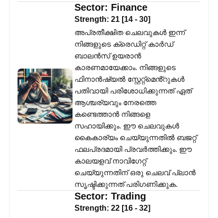
Sector:
Finance
Strength:
21
[
14
-
30
]
അപ്രതീക്ഷിത ചെലവുകൾ ഇന്ന്
നിങ്ങളുടെ ക്രെഡിറ്റ് കാർഡ്
ബാലൻസ് ഉയരാൻ
കാരണമായേക്കാം. നിങ്ങളുടെ
ഫിനാൻഷ്യൽ സ്റ്റേറ്റ്‌മെൻ്റുകൾ
പതിവായി പരിശോധിക്കുന്നത് ഏത്
ആശ്ചര്യവും നേരത്തെ
കണ്ടെത്താൻ നിങ്ങളെ
സഹായിക്കും. ഈ ചെലവുകൾ
കൈകാര്യം ചെയ്യുന്നതിൽ ബജറ്റ്
ഫലപ്രദമായി പ്രവർത്തിക്കും. ഈ
കാലയളവ് നാവിഗേറ്റ്
ചെയ്യുന്നതിന് ഒരു ചെലവ് പ്ലാൻ
സൃഷ്ടിക്കുന്നത് പരിഗണിക്കുക.
Sector:
Trading
Strength:
22
[
16
-
32
]