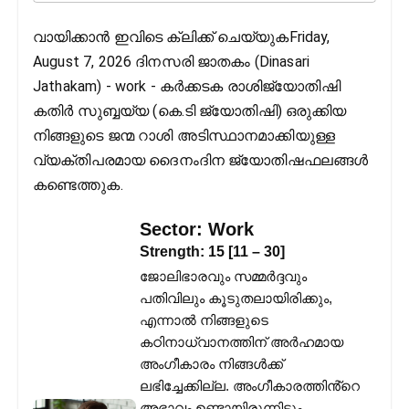
വായിക്കാൻ ഇവിടെ ക്ലിക്ക് ചെയ്യുകFriday,
August 7, 2026 ദിനസരി ജാതകം (Dinasari
Jathakam) - work - കർക്കടക രാശിജ്യോതിഷി
കതിര്‍ സുബ്ബയ്യ (കെ.ടി ജ്യോതിഷി) ഒരുക്കിയ
നിങ്ങളുടെ ജന്മ റാശി അടിസ്ഥാനമാക്കിയുള്ള
വ്യക്തിപരമായ ദൈനംദിന ജ്യോതിഷഫലങ്ങള്‍
കണ്ടെത്തുക.
Sector:
Work
Strength:
15
[
11
–
30
]
ജോലിഭാരവും സമ്മർദ്ദവും
പതിവിലും കൂടുതലായിരിക്കും,
എന്നാൽ നിങ്ങളുടെ
കഠിനാധ്വാനത്തിന് അർഹമായ
അംഗീകാരം നിങ്ങൾക്ക്
ലഭിച്ചേക്കില്ല. അംഗീകാരത്തിൻ്റെ
അഭാവം ഉണ്ടായിരുന്നിട്ടും