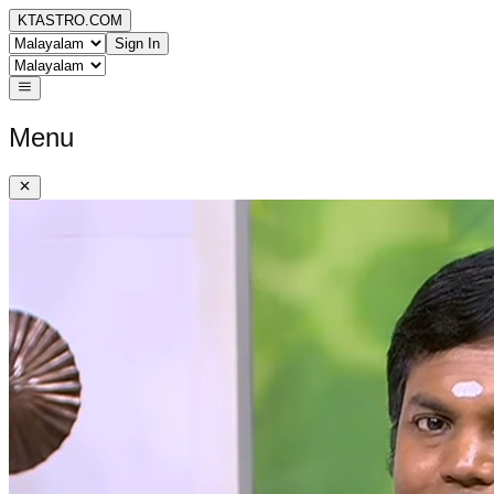
KTASTRO.COM
Sign In
Menu