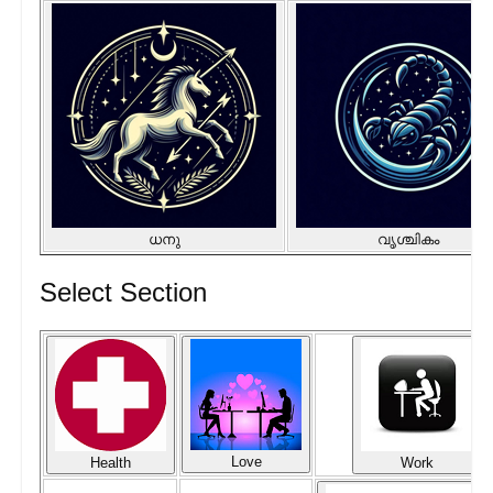
ധനു
വൃശ്ചികം
Select Section
Love
Health
Work