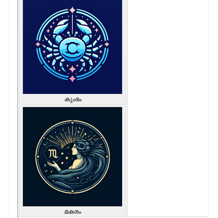
കുംഭം
മകരം