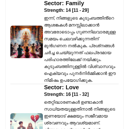
Sector:
Family
Strength:
14
[
11
-
29
]
ഇന്ന്, നിങ്ങളുടെ കുടുംബത്തിൻ്റെ
ആശങ്കകൾ മനസ്സിലാക്കാൻ
അവരോടൊപ്പം ഗുണനിലവാരമുള്ള
സമയം ചെലവഴിക്കുന്നതിന്
മുൻഗണന നൽകുക. പ്രശ്‌നങ്ങൾ
ചർച്ച ചെയ്യുന്നത് ഫലപ്രദമായ
പരിഹാരത്തിലേക്ക് നയിക്കും.
കുടുംബത്തിനുള്ളിൽ വിശ്വാസവും
ഐക്യവും പുനർനിർമ്മിക്കാൻ ഈ
നിമിഷം ഉപയോഗിക്കുക.
Sector:
Love
Strength:
16
[
11
-
32
]
തെറ്റിദ്ധാരണകൾ ഉണ്ടാകാൻ
സാധ്യതയുള്ളതിനാൽ നിങ്ങളുടെ
ഇണയോട് ക്ഷമയും സജീവമായ
ശ്രവണവും ആവശ്യമാണ്.