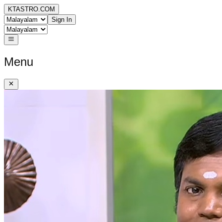
KTASTRO.COM
Sign In
Menu