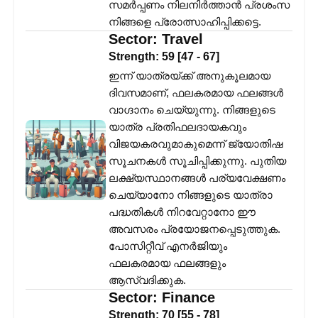
സമർപ്പണം നിലനിർത്താൻ പ്രശംസ
നിങ്ങളെ പ്രോത്സാഹിപ്പിക്കട്ടെ.
Sector:
Travel
Strength:
59
[
47
-
67
]
ഇന്ന് യാത്രയ്ക്ക് അനുകൂലമായ
ദിവസമാണ്, ഫലകരമായ ഫലങ്ങൾ
വാഗ്ദാനം ചെയ്യുന്നു. നിങ്ങളുടെ
യാത്ര പ്രതിഫലദായകവും
വിജയകരവുമാകുമെന്ന് ജ്യോതിഷ
സൂചനകൾ സൂചിപ്പിക്കുന്നു. പുതിയ
ലക്ഷ്യസ്ഥാനങ്ങൾ പര്യവേക്ഷണം
ചെയ്യാനോ നിങ്ങളുടെ യാത്രാ
പദ്ധതികൾ നിറവേറ്റാനോ ഈ
അവസരം പ്രയോജനപ്പെടുത്തുക.
പോസിറ്റീവ് എനർജിയും
ഫലകരമായ ഫലങ്ങളും
ആസ്വദിക്കുക.
Sector:
Finance
Strength:
70
[
55
-
78
]