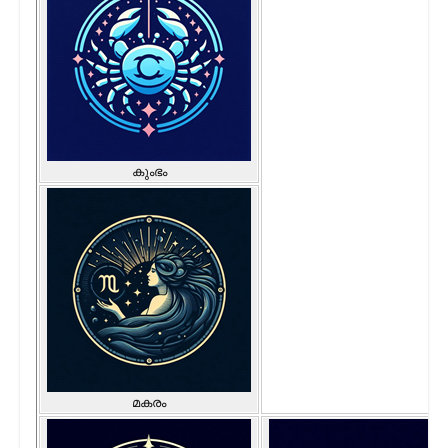
കുംഭം
മകരം