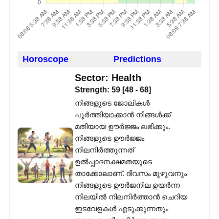
Horoscope
Predictions
Sector:
Health
Strength:
59
[
48
-
68
]
നിങ്ങളുടെ ജോലികൾ
പൂർത്തിയാക്കാൻ നിങ്ങൾക്ക്
മതിയായ ഊർജ്ജം ലഭിക്കും.
നിങ്ങളുടെ ഊർജ്ജം
നിലനിർത്തുന്നത്
ഉൽപ്പാദനക്ഷമതയുടെ
താക്കോലാണ്. ദിവസം മുഴുവനും
നിങ്ങളുടെ ഊർജനില ഉയർന്ന
നിലയിൽ നിലനിർത്താൻ ചെറിയ
ഇടവേളകൾ എടുക്കുന്നതും