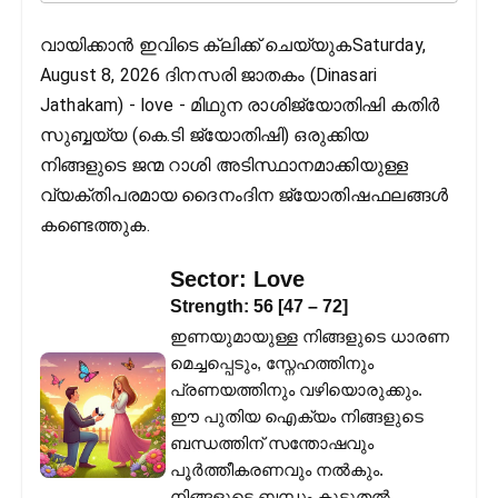
വായിക്കാൻ ഇവിടെ ക്ലിക്ക് ചെയ്യുകSaturday,
August 8, 2026 ദിനസരി ജാതകം (Dinasari
Jathakam) - love - മിഥുന രാശിജ്യോതിഷി കതിര്‍
സുബ്ബയ്യ (കെ.ടി ജ്യോതിഷി) ഒരുക്കിയ
നിങ്ങളുടെ ജന്മ റാശി അടിസ്ഥാനമാക്കിയുള്ള
വ്യക്തിപരമായ ദൈനംദിന ജ്യോതിഷഫലങ്ങള്‍
കണ്ടെത്തുക.
Sector:
Love
Strength:
56
[
47
–
72
]
ഇണയുമായുള്ള നിങ്ങളുടെ ധാരണ
മെച്ചപ്പെടും, സ്നേഹത്തിനും
പ്രണയത്തിനും വഴിയൊരുക്കും.
ഈ പുതിയ ഐക്യം നിങ്ങളുടെ
ബന്ധത്തിന് സന്തോഷവും
പൂർത്തീകരണവും നൽകും.
നിങ്ങളുടെ ബന്ധം കൂടുതൽ