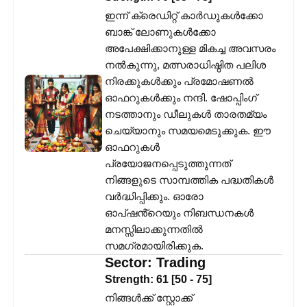
ഇന്ന് ക്രെഡിറ്റ് കാർഡുകൾക്കോ
ബാങ്ക് ലോണുകൾക്കോ
അപേക്ഷിക്കാനുള്ള മികച്ച അവസരം
നൽകുന്നു, മത്സരാധിഷ്ഠിത പലിശ
നിരക്കുകൾക്കും പ്രമോഷണൽ
ഓഫറുകൾക്കും നന്ദി. ഷോപ്പിംഗ്
നടത്താനും ഡീലുകൾ താരതമ്യം
ചെയ്യാനും സമയമെടുക്കുക. ഈ
ഓഫറുകൾ
പ്രയോജനപ്പെടുത്തുന്നത്
നിങ്ങളുടെ സാമ്പത്തിക പദ്ധതികൾ
വർദ്ധിപ്പിക്കും. ഓരോ
ഓപ്ഷൻ്റെയും നിബന്ധനകൾ
മനസ്സിലാക്കുന്നതിൽ
സമഗ്രമായിരിക്കുക.
Sector:
Trading
Strength:
61
[
50
-
75
]
നിങ്ങൾക്ക് സ്റ്റോക്ക്