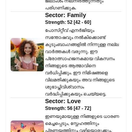
ജലാംശം നിലനിർത്തുന്നതും
പരിഗണിക്കുക.
Sector:
Family
Strength:
52
[
42
-
60
]
പോസിറ്റീവ് എനർജിയും
സന്തോഷവും നൽകിക്കൊണ്ട്
കുടുംബാംഗങ്ങളിൽ നിന്നുള്ള നല്ല
വാർത്തകൾ വരുന്നു. ഈ
പ്രോത്സാഹജനകമായ വികസനം
നിങ്ങളുടെ ആത്മാവിനെ
വർധിപ്പിക്കും. ഈ നിമിഷങ്ങളെ
വിലമതിക്കുകയും അവ നിങ്ങളുടെ
ശുഭാപ്തിവിശ്വാസം
വർദ്ധിപ്പിക്കുകയും ചെയ്യട്ടെ.
Sector:
Love
Strength:
56
[
47
-
72
]
ഇണയുമായുള്ള നിങ്ങളുടെ ധാരണ
മെച്ചപ്പെടും, സ്നേഹത്തിനും
പ്രണയത്തിനും വഴിയൊരുക്കും.