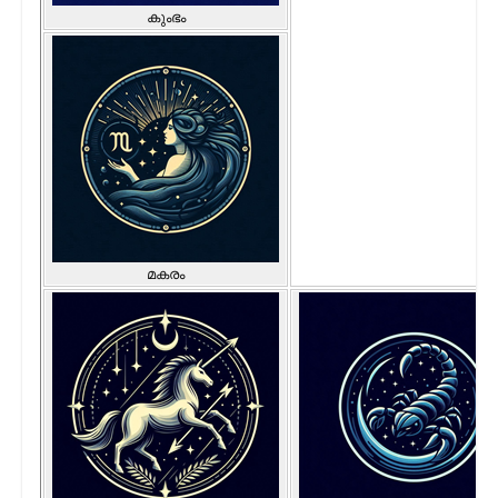
കുംഭം
മകരം