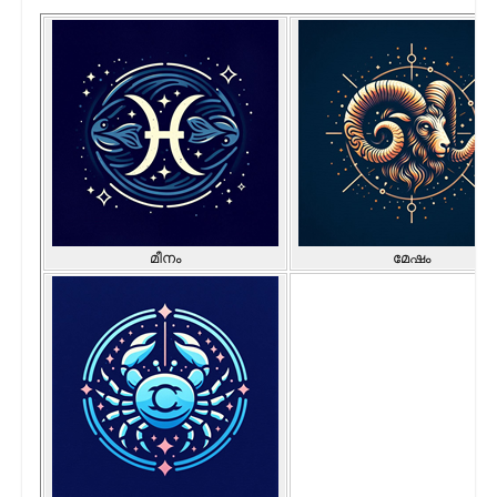
മീനം
മേഷം