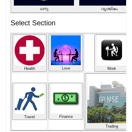
ധനു
വൃശ്ചികം
Select Section
Love
Health
Work
Finance
Travel
Trading