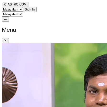
KTASTRO.COM
Sign In
Menu