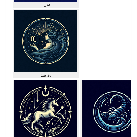
കുംഭം
മകരം