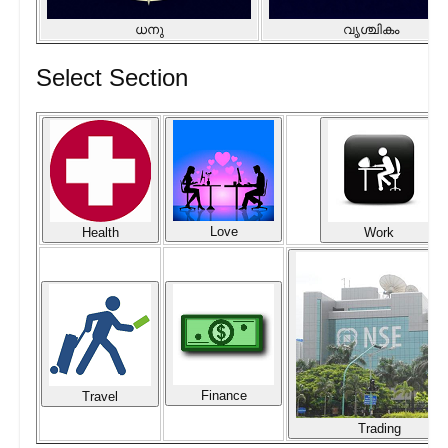
ധനു
വൃശ്ചികം
Select Section
Love
Health
Work
Finance
Travel
Trading