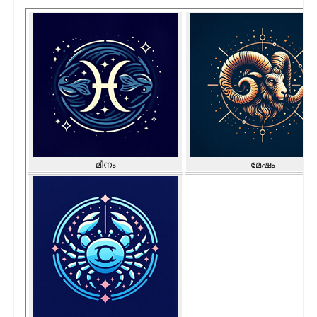
മീനം
മേഷം