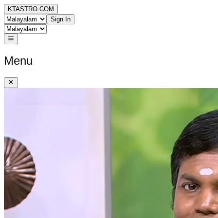
KTASTRO.COM
Sign In
Menu