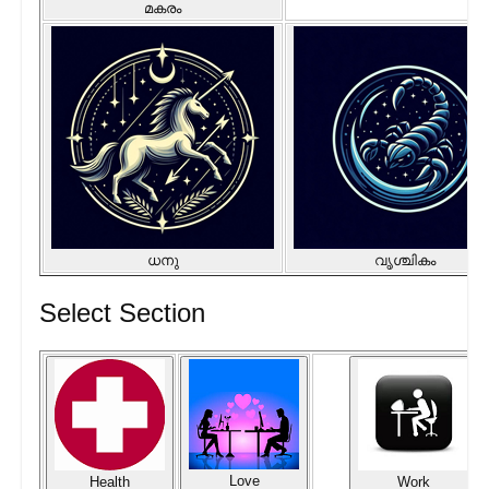
മകരം
ധനു
വൃശ്ചികം
Select Section
Love
Health
Work