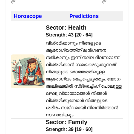
Horoscope
Predictions
Sector:
Health
Strength:
43
[
20
-
64
]
വിശ്രമിക്കാനും നിങ്ങളുടെ
ആരോഗ്യത്തിന് മുൻഗണന
നൽകാനും ഇന്ന് നല്ല ദിവസമാണ്.
വിശ്രമിക്കാൻ സമയമെടുക്കുന്നത്
നിങ്ങളുടെ മൊത്തത്തിലുള്ള
ആരോഗ്യം മെച്ചപ്പെടുത്തും. യോഗ
അല്ലെങ്കിൽ സ്‌ട്രെച്ചിംഗ് പോലുള്ള
ലഘു വ്യായാമങ്ങൾ നിങ്ങൾ
വിശ്രമിക്കുമ്പോൾ നിങ്ങളുടെ
ശരീരം സജീവമായി നിലനിർത്താൻ
സഹായിക്കും.
Sector:
Family
Strength:
39
[
19
-
60
]