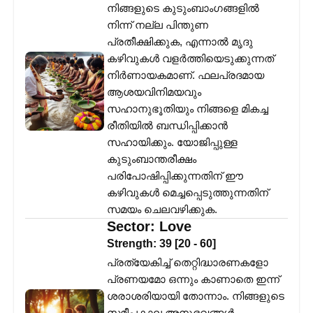
നിങ്ങളുടെ കുടുംബാംഗങ്ങളിൽ
നിന്ന് നല്ല പിന്തുണ
പ്രതീക്ഷിക്കുക, എന്നാൽ മൃദു
കഴിവുകൾ വളർത്തിയെടുക്കുന്നത്
നിർണായകമാണ്. ഫലപ്രദമായ
ആശയവിനിമയവും
സഹാനുഭൂതിയും നിങ്ങളെ മികച്ച
രീതിയിൽ ബന്ധിപ്പിക്കാൻ
സഹായിക്കും. യോജിപ്പുള്ള
കുടുംബാന്തരീക്ഷം
പരിപോഷിപ്പിക്കുന്നതിന് ഈ
കഴിവുകൾ മെച്ചപ്പെടുത്തുന്നതിന്
സമയം ചെലവഴിക്കുക.
Sector:
Love
Strength:
39
[
20
-
60
]
പ്രത്യേകിച്ച് തെറ്റിദ്ധാരണകളോ
പ്രണയമോ ഒന്നും കാണാതെ ഇന്ന്
ശരാശരിയായി തോന്നാം. നിങ്ങളുടെ
സമീപകാല അനുഭവങ്ങൾ