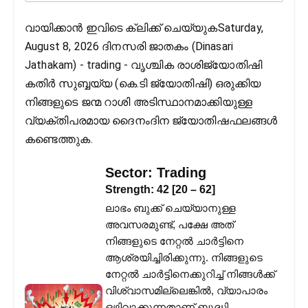
വായിക്കാൻ ഇവിടെ ക്ലിക്ക് ചെയ്യുകSaturday,
August 8, 2026 ദിനസരി ജാതകം (Dinasari
Jathakam) - trading - വൃശ്ചിക രാശിജ്യോതിഷി
കതിര്‍ സുബ്ബയ്യ (കെ.ടി ജ്യോതിഷി) ഒരുക്കിയ
നിങ്ങളുടെ ജന്മ റാശി അടിസ്ഥാനമാക്കിയുള്ള
വ്യക്തിപരമായ ദൈനംദിന ജ്യോതിഷഫലങ്ങള്‍
കണ്ടെത്തുക.
Sector:
Trading
Strength:
42
[
20
–
62
]
ലാഭം ബുക്ക് ചെയ്യാനുള്ള
അവസരമുണ്ട്, പക്ഷേ അത്
നിങ്ങളുടെ നേറ്റൽ ചാർട്ടിനെ
ആശ്രയിച്ചിരിക്കുന്നു. നിങ്ങളുടെ
നേറ്റൽ ചാർട്ടിനെക്കുറിച്ച് നിങ്ങൾക്ക്
വിശ്വാസമില്ലെങ്കിൽ, വ്യാപാരം
ഒഴിവാക്കുന്നതാണ് ബുദ്ധി.