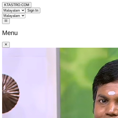
KTASTRO.COM
Sign In
Menu