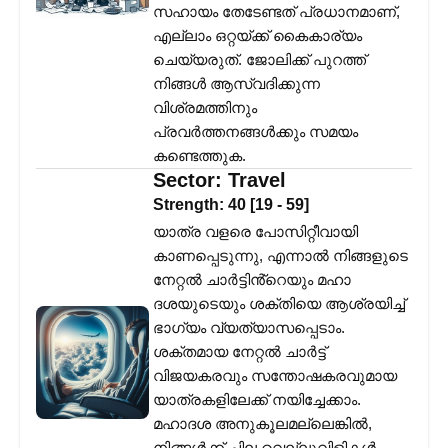
സഹായം തേടേണ്ടത് പ്രധാനമാണ്,
എല്ലാം ഒറ്റയ്ക്ക് കൈകാര്യം
ചെയ്യരുത്. ജോലിക്ക് പുറത്ത്
നിങ്ങൾ ആസ്വദിക്കുന്ന
വിശ്രമത്തിനും
പ്രവർത്തനങ്ങൾക്കും സമയം
കണ്ടെത്തുക.
Sector:
Travel
Strength:
40
[
19
-
59
]
യാത്ര വളരെ പോസിറ്റീവായി
കാണപ്പെടുന്നു, എന്നാൽ നിങ്ങളുടെ
നേറ്റൽ ചാർട്ടിൻ്റെയും മഹാ
ദശയുടെയും ശക്തിയെ ആശ്രയിച്ച്
ഭാഗ്യം വ്യത്യാസപ്പെടാം.
ശക്തമായ നേറ്റൽ ചാർട്ട്
വിജയകരവും സന്തോഷകരവുമായ
യാത്രകളിലേക്ക് നയിച്ചേക്കാം.
മഹാദശ അനുകൂലമല്ലെങ്കിൽ,
നിങ്ങൾക്ക് ചില വെല്ലുവിളികൾ