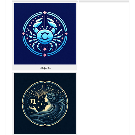
കുംഭം