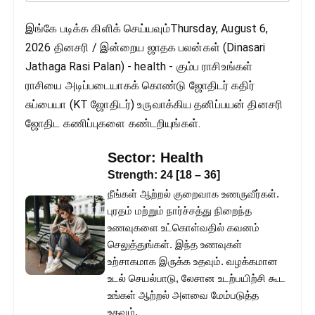
இங்கே படிக்க கிளிக் செய்யவும்Thursday, August 6,
2026 தினசரி / இன்றைய ஜாதக பலன்கள் (Dinasari
Jathaga Rasi Palan) - health - கும்ப ராசிஉங்கள்
ராசியை அடிப்படையாகக் கொண்டு ஜோதிடர் கதிர்
சுப்பையா (KT ஜோதிடர்) உருவாக்கிய தனிப்பயன் தினசரி
ஜோதிட கணிப்புகளை கண்டறியுங்கள்.
Sector:
Health
Strength:
24
[
18
–
36
]
நீங்கள் ஆற்றல் குறைவாக உணருவீர்கள்.
புரதம் மற்றும் நார்ச்சத்து நிறைந்த
உணவுகளை உட்கொள்வதில் கவனம்
செலுத்துங்கள். இந்த உணவுகள்
உற்சாகமாக இருக்க உதவும். வழக்கமான
உடல் செயல்பாடு, லேசான உடற்பயிற்சி கூட
உங்கள் ஆற்றல் அளவை மேம்படுத்த
உதவும்.