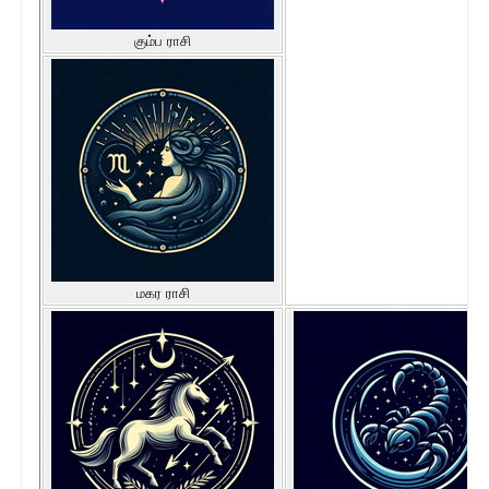
கும்ப ராசி
மகர ராசி