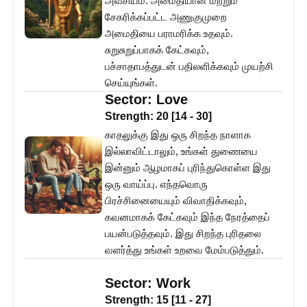
அவசியம். அமைதியான மற்றும்
சேகரிக்கப்பட்ட அணுகுமுறை
அமைதியை பராமரிக்க உதவும்.
சுறுசுறுப்பாகக் கேட்கவும்,
பச்சாதாபத்துடன் பதிலளிக்கவும் முயற்சி
செய்யுங்கள்.
Sector:
Love
Strength:
20
[
14
-
30
]
காதலுக்கு இது ஒரு சிறந்த நாளாக
இல்லாவிட்டாலும், உங்கள் துணையை
இன்னும் ஆழமாகப் புரிந்துகொள்ள இது
ஒரு வாய்ப்பு. எந்தவொரு
பிரச்சினையையும் விவாதிக்கவும்,
கவனமாகக் கேட்கவும் இந்த நேரத்தைப்
பயன்படுத்தவும். இது சிறந்த புரிதலை
வளர்த்து உங்கள் உறவை மேம்படுத்தும்.
Sector:
Work
Strength:
15
[
11
-
27
]