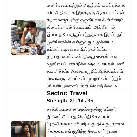
பணிச்சுமை மற்றும் அழுத்தம் வழக்கத்தை
விட அதிகமாக இருக்கும், ஆனால் உங்கள்
கடின உழைப்புக்கு தகுதியான அங்கீகாரம்
கிடைக்காமல் போகலாம். அங்கீகாரம்
இல்லாத போதிலும் உந்துதலாக இருப்பதும்,
முன்னோக்கி தள்ளுவதும் முக்கியம்.
உங்கள் சாதனைகளில் தனிப்பட்ட
திருப்தியைக் கண்டறிவது உங்கள் மன
உறுதியைப் பராமரிக்க உதவும். உங்கள் பணி
கவனிக்கப்படுவதை உறுதிப்படுத்த உங்கள்
மேலாளருடன் உங்கள் முயற்சிகள் மற்றும்
பங்களிப்புகளைப் பற்றி விவாதிக்கவும்.
Sector:
Travel
Strength:
21
[
14
-
35
]
சாத்தியமான தாமதங்களுக்கு உங்கள்
ஜிபிஎஸ் அல்லது செய்தி சேனலில்
ட்ராஃபிக்கைச் சரிபார்ப்பது நல்லது. சாலை
நிலைமைகள் குறித்து செயலாற்றுவது