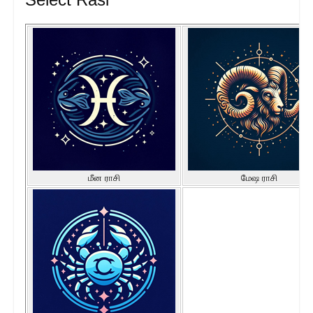
மீன ராசி
மேஷ ராசி