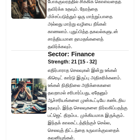
போக்குவரத்தில் சிக்கிக் கொள்வதைத்
தவிர்க்க உதவும். நேரத்தை
மிச்சப்படுத்தும் ஒரு மாற்றுப்பாதை
அல்லது மாற்று வழியை நீங்கள்
காணலாம். புதுப்பித்த தகவல்களுடன்
சாத்தியமான தாமதங்களைத்
தவிர்க்கவும்.
Sector:
Finance
Strength:
21
[
15
-
32
]
எதிர்பாராத செலவுகள் இன்று உங்கள்
கிரெடிட் கார்டு இருப்பு அதிகரிக்கலாம்.
உங்கள் நிதிநிலை அறிக்கைகளை
தவறாமல் சரிபார்ப்பது, ஏதேனும்
ஆச்சரியங்களை முன்கூட்டியே கண்டறிய
உதவும். இந்த செலவுகளை நிர்வகிப்பதற்கு
பட்ஜெட் திறம்பட முக்கியமாக இருக்கும்.
இந்தக் காலகட்டத்திற்குச் செல்ல,
செலவுத் திட்டத்தை உருவாக்குவதைக்
கவனியுங்கள்.