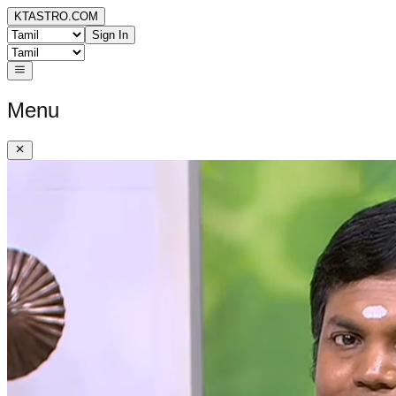
KTASTRO.COM
Sign In
Menu