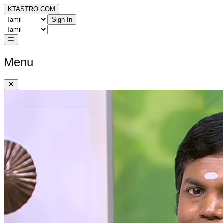
KTASTRO.COM
Sign In
Menu