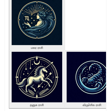
மகர ராசி
தனுசு ராசி
விருச்சிக ராசி