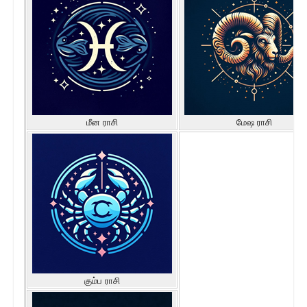
மீன ராசி
மேஷ ராசி
கும்ப ராசி