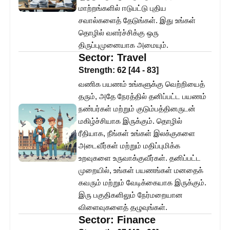
மாற்றங்களில் ஈடுபட்டு புதிய
சவால்களைத் தேடுங்கள். இது உங்கள்
தொழில் வளர்ச்சிக்கு ஒரு
திருப்புமுனையாக அமையும்.
Sector:
Travel
Strength:
62
[
44
-
83
]
வணிக பயணம் உங்களுக்கு வெற்றியைத்
தரும், அதே நேரத்தில் தனிப்பட்ட பயணம்
நண்பர்கள் மற்றும் குடும்பத்தினருடன்
மகிழ்ச்சியாக இருக்கும். தொழில்
ரீதியாக, நீங்கள் உங்கள் இலக்குகளை
அடைவீர்கள் மற்றும் மதிப்புமிக்க
உறவுகளை உருவாக்குவீர்கள். தனிப்பட்ட
முறையில், உங்கள் பயணங்கள் மனதைக்
கவரும் மற்றும் வேடிக்கையாக இருக்கும்.
இரு பகுதிகளிலும் நேர்மறையான
விளைவுகளைத் தழுவுங்கள்.
Sector:
Finance