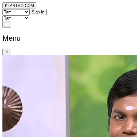
KTASTRO.COM
Sign In
Menu