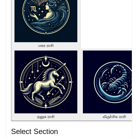
மகர ராசி
தனுசு ராசி
விருச்சிக ராசி
Select Section