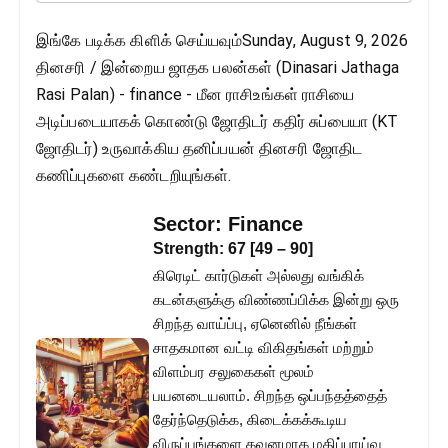
இங்கே படிக்க கிளிக் செய்யவும்Sunday, August 9, 2026
தினசரி / இன்றைய ஜாதக பலன்கள் (Dinasari Jathaga
Rasi Palan) - finance - மீன ராசிஉங்கள் ராசியை
அடிப்படையாகக் கொண்டு ஜோதிடர் கதிர் சுப்பையா (KT
ஜோதிடர்) உருவாக்கிய தனிப்பயன் தினசரி ஜோதிட
கணிப்புகளை கண்டறியுங்கள்.
Sector:
Finance
Strength:
67
[
49
–
90
]
கிரெடிட் கார்டுகள் அல்லது வங்கிக்
கடன்களுக்கு விண்ணப்பிக்க இன்று ஒரு
சிறந்த வாய்ப்பு, ஏனெனில் நீங்கள்
சாதகமான வட்டி விகிதங்கள் மற்றும்
விளம்பர சலுகைகள் மூலம்
பயனடையலாம். சிறந்த ஒப்பந்தத்தைத்
தேர்ந்தெடுக்க, கிடைக்கக்கூடிய
விருப்பங்களை கவனமாக மதிப்பாய்வு