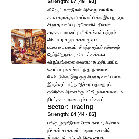
Strength:
67
[
49
-
90
]
கிரெடிட் கார்டுகள் அல்லது வங்கிக்
கடன்களுக்கு விண்ணப்பிக்க இன்று ஒரு
சிறந்த வாய்ப்பு, ஏனெனில் நீங்கள்
சாதகமான வட்டி விகிதங்கள் மற்றும்
விளம்பர சலுகைகள் மூலம்
பயனடையலாம். சிறந்த ஒப்பந்தத்தைத்
தேர்ந்தெடுக்க, கிடைக்கக்கூடிய
விருப்பங்களை கவனமாக மதிப்பாய்வு
செய்யவும். உங்கள் நிதி நிலையை
மேம்படுத்த இது ஒரு சிறந்த வாய்ப்பாக
இருக்கும். எந்த ஆச்சரியத்தையும்
தவிர்க்க அனைத்து விதிமுறைகளையும்
நிபந்தனைகளையும் படிக்கவும்.
Sector:
Trading
Strength:
64
[
44
-
86
]
பங்கு முதலீடுகள் தொடரலாம், ஆனால்
நீங்கள் சாதகமற்ற மஹா தசாவில்
இருந்தால், உங்கள் நிலையைக்