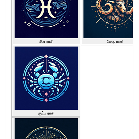
மீன ராசி
மேஷ ராசி
கும்ப ராசி