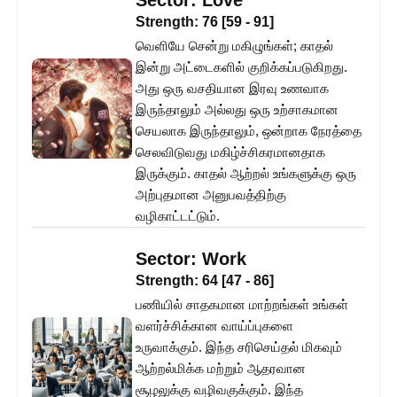
Sector:
Love
Strength:
76
[
59
-
91
]
வெளியே சென்று மகிழுங்கள்; காதல்
இன்று அட்டைகளில் குறிக்கப்படுகிறது.
அது ஒரு வசதியான இரவு உணவாக
இருந்தாலும் அல்லது ஒரு உற்சாகமான
செயலாக இருந்தாலும், ஒன்றாக நேரத்தை
செலவிடுவது மகிழ்ச்சிகரமானதாக
இருக்கும். காதல் ஆற்றல் உங்களுக்கு ஒரு
அற்புதமான அனுபவத்திற்கு
வழிகாட்டட்டும்.
Sector:
Work
Strength:
64
[
47
-
86
]
பணியில் சாதகமான மாற்றங்கள் உங்கள்
வளர்ச்சிக்கான வாய்ப்புகளை
உருவாக்கும். இந்த சரிசெய்தல் மிகவும்
ஆற்றல்மிக்க மற்றும் ஆதரவான
சூழலுக்கு வழிவகுக்கும். இந்த