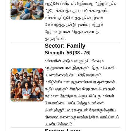
உறுதிசெய்வீர்கள். நேர்மறை ஆற்றல் நல்ல
ஆரோக்கியத்தை பராமரிக்க உதவும்.
உங்கள் ஒட்டுமொத்த நல்வாழ்வை
மேம்படுத்த நன்றியுணர்வு மற்றும்
நேர்மறையான சிந்தனையைத்
தழுவுங்கள்.
Sector:
Family
Strength:
56
[
38
-
76
]
உங்களின் குடும்பச் சூழல் மிகவும்
உறுதுணையாக இருக்கும், இது உல்லாசப்
பயணத்தைத் திட்டமிடுவதற்கும்
மகிழ்ச்சியான தருணங்களை ஒன்றாகக்
கழிப்பதற்கும் சிறந்த நேரமாக அமையும்.
தரமான நேரத்தை அனுபவிப்பது உங்கள்
பிணைப்பை பலப்படுத்தும். உங்கள்
அன்புக்குரியவர்களுடன் நேசத்துக்குரிய
நினைவுகளை உருவாக்க இந்த வாய்ப்பைப்
பயன்படுத்தவும்.