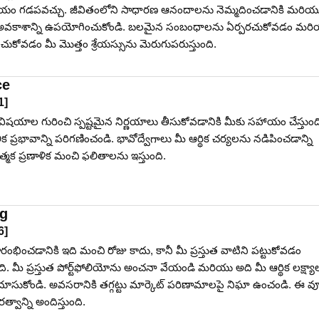
ం గడపవచ్చు. జీవితంలోని సాధారణ ఆనందాలను నెమ్మదించడానికి మరియ
 అవకాశాన్ని ఉపయోగించుకోండి. బలమైన సంబంధాలను ఏర్పరచుకోవడం మర
ారించుకోవడం మీ మొత్తం శ్రేయస్సును మెరుగుపరుస్తుంది.
ce
1
]
 విషయాల గురించి స్పష్టమైన నిర్ణయాలు తీసుకోవడానికి మీకు సహాయం చేస్తుంది.
ిక ప్రభావాన్ని పరిగణించండి. భావోద్వేగాలు మీ ఆర్థిక చర్యలను నడిపించడాన్ని
్మక ప్రణాళిక మంచి ఫలితాలను ఇస్తుంది.
ng
6
]
 ప్రారంభించడానికి ఇది మంచి రోజు కాదు, కానీ మీ ప్రస్తుత వాటిని పట్టుకోవడం
ి. మీ ప్రస్తుత పోర్ట్‌ఫోలియోను అంచనా వేయండి మరియు అది మీ ఆర్థిక లక్ష్యా
సుకోండి. అవసరానికి తగ్గట్టు మార్కెట్ పరిణామాలపై నిఘా ఉంచండి. ఈ వ
త్వాన్ని అందిస్తుంది.