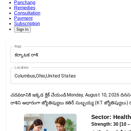
Panchang
Remedies
Consultation
Payment
Subscription
Sign In
Rasi
కర్కాటక రాశి
Location
చదవడానికి ఇక్కడ క్లిక్ చేయండిMonday, August 10, 2026 దినసర
రాశిని ఆధారంగా జ్యోతిష్యులు కతిర్ సుబ్బయ్య (KT జ్యోతిష్యులు) 
Sector:
Health
Strength:
30
[
10
–