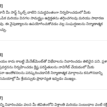
2
]
 కానీ మీ సాఫ్ట్ స్కిల్స్ వాటిని సమర్థవంతంగా నిర్వహించడంలో మీకు
క మరియు వినగల సామర్థ్యం ఉద్రిక్తతను తగ్గించగలవు మరియు సాధారణ
వు. ఈ నైపుణ్యాలను ఉపయోగించుకోవడం వల్ల సంఘర్షణలను నిర్మాణాత్మక
్చు.
3
]
 కాదు కాబట్టి మేనేజ్‌మెంట్‌తో విభేదాలను నివారించడం తెలివైన పని. ప్
వర్తనను నిర్వహించడం క్లిష్ట పరిస్థితులను నావిగేట్ చేయడంలో మీకు
 ఆందోళనలను పరిష్కరించడానికి నిర్మాణాత్మక మార్గాలను కనుగొనడాన్ని
మయాల్లో మీ శ్రేయస్సుకు ప్రాధాన్యత ఇవ్వడం ముఖ్యం.
7
]
ి నివారించడం వలన మీ జీవితంలోని విశ్రాంతి మరియు సంబంధాల వంటి రక్ష