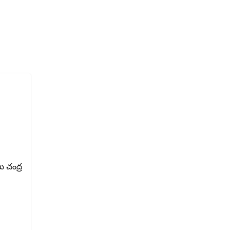
ీ చంద్ర