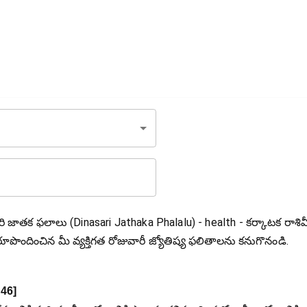
ి జాతక ఫలాలు (Dinasari Jathaka Phalalu) - health - కర్కాటక రాశిమ
రూపొందించిన మీ వ్యక్తిగత రోజువారీ జ్యోతిష్య ఫలితాలను కనుగొనండి.
46
]