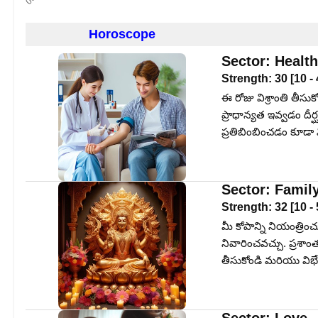
Horoscope
Sector:
Health
Strength:
30
[
10
-
ఈ రోజు విశ్రాంతి తీసుక
ప్రాధాన్యత ఇవ్వడం దీర
ప్రతిబింబించడం కూడా 
Sector:
Famil
Strength:
32
[
10
-
మీ కోపాన్ని నియంత్ర
నివారించవచ్చు. ప్రశాం
తీసుకోండి మరియు విభేద