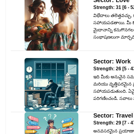
Sector:
Love
Strength:
31
[
6
-
5
విభేదాలు తలెత్తవచ్చు,
సహాయపడతాయి. మీ ఓపి
మైదానాన్ని కనుగొనగల
సంభాషణలుగా మార్చవచ
Sector:
Work
Strength:
26
[
5
-
4
ఇది మీకు అనువైన సమయం
మరియు వృత్తిపరమైన ప్ర
సహాయపడుతుంది. ఏవైనా
పరిగణించండి. సవాలు స
Sector:
Travel
Strength:
29
[
7
-
4
అనవసరమైన ప్రయాణాన్న