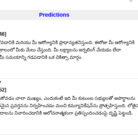
Predictions
46
]
ోవడానికి మరియు మీ ఆరోగ్యానికి ప్రాధాన్యతనిస్తుంది. ఈరోజు మీ ఆరోగ్యానికి
్ఘకాలంలో మీకు మేలు చేస్తుంది. మీ లక్ష్యాలను జర్నలింగ్ చేయడం లేదా
మీ సమయాన్ని గడపడానికి ఒక చికిత్సా మార్గం.
y
52
]
ించుకోవడం చాలా ముఖ్యం, ఎందుకంటే ఇది మీ కుటుంబ సభ్యులతో అపార్థాలను
తమైన ప్రవర్తనను నిర్వహించడం మంచి కమ్యూనికేషన్‌ను ప్రోత్సహిస్తుంది. లోతై
ాలను నివారించడానికి ఆలోచనాత్మకంగా ప్రతిస్పందించడంపై దృష్టి పెట్టండి.