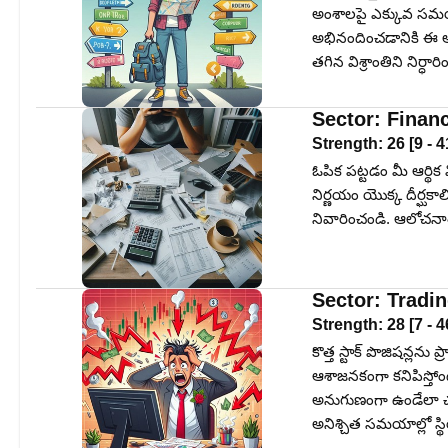
అంశాలపై ఎక్కువ సమయ
అభినందించడానికి ఈ
తగిన విశ్రాంతిని నిర్ధ
Sector:
Finan
Strength:
26
[
9
-
4
ఓపిక పట్టడం మీ ఆర్థిక
నిర్ణయం యొక్క దీర్ఘకాల
నివారించండి. ఆలోచనాత
Sector:
Tradi
Strength:
28
[
7
-
4
కొత్త స్టాక్ పొజిషన్లను
ఆశాజనకంగా కనిపిస్తోంద
అనుగుణంగా ఉండేలా చూ
అనిశ్చిత సమయాల్లో స్థిర