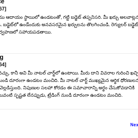
ce
67
]
 ఆదాయం స్థాయిలో ఉండటంతో, గట్టి బడ్జెట్ తప్పనిసరి. మీ ఖర్చు అలవాట్ల
డి. బడ్జెట్‌లో ఉండేందుకు అనవసరమైన ఖర్చులను తొలగించండి. రెగ్యులర్ బడ్జెట
క నిర్వహణలో సహాయపడతాయి.
ng
64
]
ు, కానీ అవి మీ నాటల్ చార్ట్‌లో ఉంటాయి. మీరు దాని వివరాల గురించి ఖచ్
్ నుండి దూరంగా ఉండటం మంచిది. మీ నాటల్ చార్ట్ ముఖ్యమైన ఆర్థిక ధోరణుల
డిస్తుంది. నిపుణుల సలహా కోరడం ఈ సమాచారాన్ని అర్థం చేసుకోవడానికి
టి స్పష్టత లేనప్పుడు, ట్రేడింగ్ నుండి దూరంగా ఉండటం మంచిది.
Nex