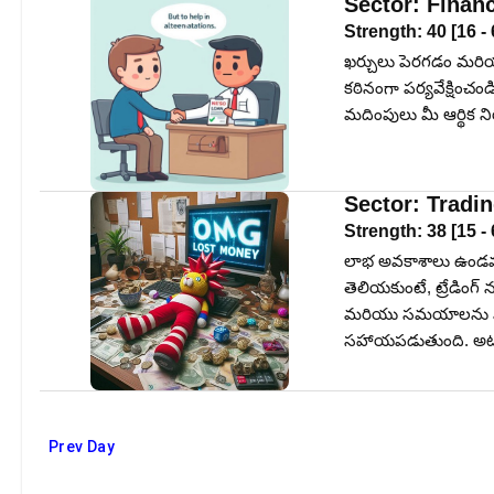
Sector:
Finan
Strength:
40
[
16
-
ఖర్చులు పెరగడం మరియు
కఠినంగా పర్యవేక్షించం
మదింపులు మీ ఆర్థి
Sector:
Tradi
Strength:
38
[
15
-
లాభ అవకాశాలు ఉండవచ్చ
తెలియకుంటే, ట్రేడింగ
మరియు సమయాలను వెల్ల
సహాయపడుతుంది. అటువం
Prev Day