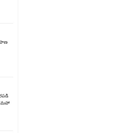
్వహణ
రపడి
. మహా