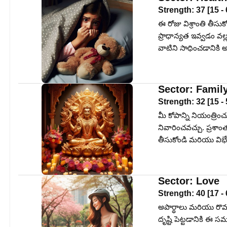
Strength:
37
[
15
-
ఈ రోజు విశ్రాంతి తీసు
ప్రాధాన్యత ఇవ్వడం వల్
వాటిని సాధించడానికి 
Sector:
Famil
Strength:
32
[
15
-
మీ కోపాన్ని నియంత్ర
నివారించవచ్చు. ప్రశాం
తీసుకోండి మరియు విభేద
Sector:
Love
Strength:
40
[
17
-
అపార్థాలు మరియు రొమాం
దృష్టి పెట్టడానికి ఈ