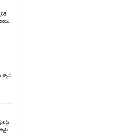
నికి
మరియు
న శ్వాస
తులపై
ృతమై