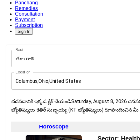
Panchang
Remedies
Consultation
Payment
Subscription
Sign In
Rasi
తుల రాశి
Location
చదవడానికి ఇక్కడ క్లిక్ చేయండిSaturday, August 8, 2026 దిన
జ్యోతిష్యులు కతిర్ సుబ్బయ్య (KT జ్యోతిష్యులు) రూపొందించిన మీ 
Horoscope
Sector:
Health