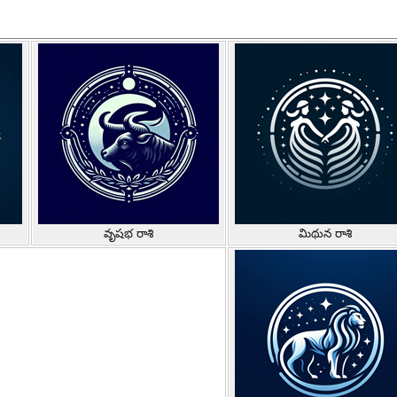
వృషభ రాశి
మిథున రాశి