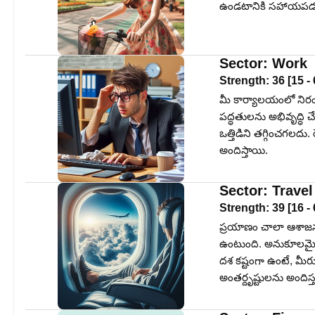
ఉండటానికి సహాయపడు
Sector:
Work
Strength:
36
[
15
-
మీ కార్యాలయంలో నిరంత
పద్ధతులను అభివృద్ధి 
ఒత్తిడిని తగ్గించగలద
అందిస్తాయి.
Sector:
Travel
Strength:
39
[
16
-
ప్రయాణం చాలా ఆశాజనక
ఉంటుంది. అనుకూలమైన 
దశ కష్టంగా ఉంటే, మీర
అంతర్దృష్టులను అంది