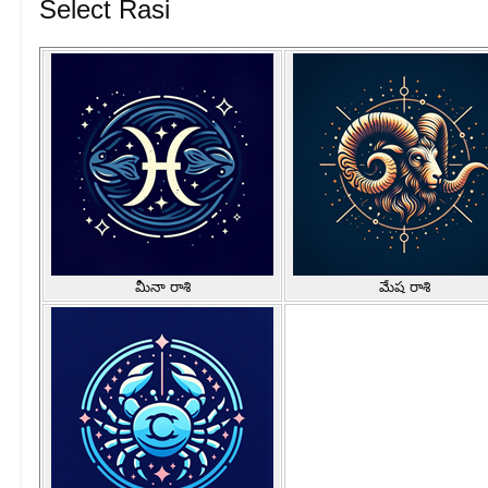
Select Rasi
మీనా రాశి
మేష రాశి