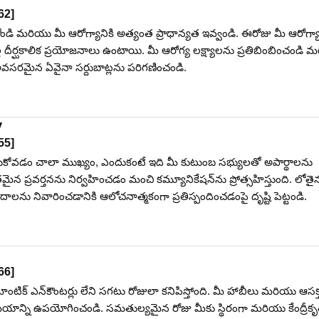
62
]
కోండి మరియు మీ ఆరోగ్యానికి అత్యంత ప్రాధాన్యత ఇవ్వండి. ఈరోజు మీ ఆరోగ్యా
ల దీర్ఘకాలిక ప్రయోజనాలు ఉంటాయి. మీ ఆరోగ్య లక్ష్యాలను ప్రతిబింబించండి 
అవసరమైన ఏవైనా సర్దుబాట్లను పరిగణించండి.
y
55
]
ించుకోవడం చాలా ముఖ్యం, ఎందుకంటే ఇది మీ కుటుంబ సభ్యులతో అపార్థాలను
తమైన ప్రవర్తనను నిర్వహించడం మంచి కమ్యూనికేషన్‌ను ప్రోత్సహిస్తుంది. లోతై
ాలను నివారించడానికి ఆలోచనాత్మకంగా ప్రతిస్పందించడంపై దృష్టి పెట్టండి.
66
]
టిక్ ఎన్‌కౌంటర్లు లేని సగటు రోజులా కనిపిస్తోంది. మీ హాబీలు మరియు ఆసక్
 సమయాన్ని ఉపయోగించండి. సమతుల్యమైన రోజు మీకు స్థిరంగా మరియు కేంద్రీక