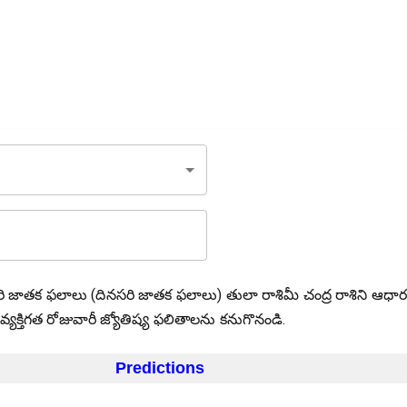
సరి జాతక ఫలాలు (దినసరి జాతక ఫలాలు) తులా రాశిమీ చంద్ర రాశిని ఆధా
వ్యక్తిగత రోజువారీ జ్యోతిష్య ఫలితాలను కనుగొనండి.
Predictions