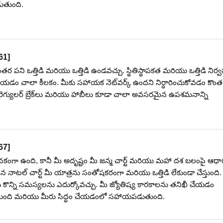
తుంది.
61
]
ర పని ఒత్తిడి మరియు ఒత్తిడి ఉండవచ్చు. స్థితిస్థాపకత మరియు ఒత్తిడి నిర
చేయడం చాలా కీలకం. మీకు సహాయక నెట్‌వర్క్ ఉందని నిర్ధారించుకోవడం కొంత
ు. రెగ్యులర్ బ్రేక్‌లు మరియు హాబీలు కూడా చాలా అవసరమైన ఉపశమనాన్ని
67
]
ంగా ఉంది, కానీ మీ అదృష్టం మీ జన్మ చార్ట్ మరియు మహా దశ బలంపై ఆధా
నాటల్ చార్ట్ మీ యాత్రను సంతోషకరంగా మరియు ఒత్తిడి లేకుండా చేస్తుంది
ు కొన్ని సమస్యలను ఎదుర్కోవచ్చు. మీ జ్యోతిష్య కారకాలను తనిఖీ చేయడం
స్తుంది మరియు మీరు సిద్ధం చేయడంలో సహాయపడుతుంది.