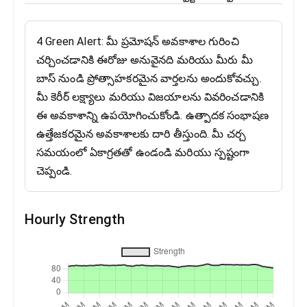
4 Green Alert: మీ ప్రమోషన్ అవకాశాల గురించి
చర్చించడానికి ఈరోజు అనువైనది మరియు మీరు మీ
బాస్ నుండి ప్రోత్సాహకరమైన వార్తలను అందుకోవచ్చు.
మీ కెరీర్ లక్ష్యాలు మరియు విజయాలను వివరించడానికి
ఈ అవకాశాన్ని ఉపయోగించుకోండి. ఉత్పాదక సంభాషణ
ఉత్తేజకరమైన అవకాశాలకు దారి తీస్తుంది. మీ చర్చ
సమయంలో ఏకాగ్రతతో ఉండండి మరియు స్పష్టంగా
చెప్పండి.
Hourly Strength