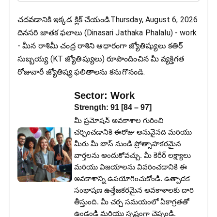
చదవడానికి ఇక్కడ క్లిక్ చేయండిThursday, August 6, 2026
దినసరి జాతక ఫలాలు (Dinasari Jathaka Phalalu) - work
- మీన రాశిమీ చంద్ర రాశిని ఆధారంగా జ్యోతిష్యులు కతిర్
సుబ్బయ్య (KT జ్యోతిష్యులు) రూపొందించిన మీ వ్యక్తిగత
రోజువారీ జ్యోతిష్య ఫలితాలను కనుగొనండి.
Sector:
Work
Strength:
91
[
84
–
97
]
మీ ప్రమోషన్ అవకాశాల గురించి
చర్చించడానికి ఈరోజు అనువైనది మరియు
మీరు మీ బాస్ నుండి ప్రోత్సాహకరమైన
వార్తలను అందుకోవచ్చు. మీ కెరీర్ లక్ష్యాలు
మరియు విజయాలను వివరించడానికి ఈ
అవకాశాన్ని ఉపయోగించుకోండి. ఉత్పాదక
సంభాషణ ఉత్తేజకరమైన అవకాశాలకు దారి
తీస్తుంది. మీ చర్చ సమయంలో ఏకాగ్రతతో
ఉండండి మరియు స్పష్టంగా చెప్పండి.