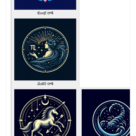
కుంభ రాశి
మకర రాశి