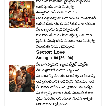
కోసం మీ కుటుంబం స్థిరమైన మద్దతును
అందిస్తుంది. వారు మిమ్మల్ని
ఉత్సాహపరిచేందుకు మరియు
అవసరమైనప్పుడు సహాయం అందించడానికి
అక్కడ ఉంటారు. ఈ సహాయక వాతావరణం
మీ లక్ష్యాలను దృఢ నిశ్చయంతో
కొనసాగించేందుకు మీకు శక్తినిస్తుంది. వారి
ప్రేమను మెచ్చుకోండి మరియు అది మిమ్మల్ని
ముందుకు నడిపించనివ్వండి.
Sector:
Love
Strength:
90
[
86
-
96
]
మీ భాగస్వామిని క్యాండిల్‌లైట్ డిన్నర్‌కి
తీసుకెళ్లడానికి మరియు శృంగార
సంబంధాన్ని మరియు దాంపత్య ఆనందాన్ని
ఆస్వాదించడానికి ఇది సరైన సమయం. ఇవి
మీ జీవితంలో బంగారు క్షణాలు. ఈ ప్రత్యేక
సందర్భాన్ని ఆరాధించండి, ఎందుకంటే ఇది
ప్రేమ మరియు ఆనందంతో నిండిన శాశ్వత
జ్ఞాపకాలను సృష్టిస్తుంది.