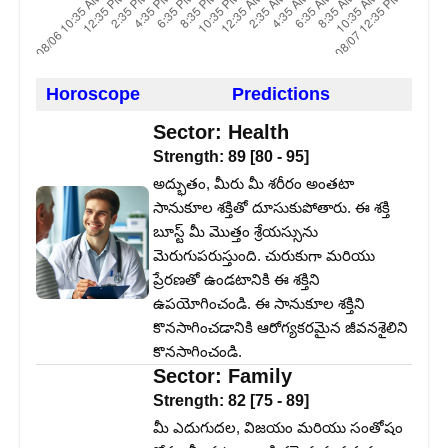
Horoscope
Predictions
Sector:
Health
Strength:
89
[
80
-
95
]
అద్భుతం, మీరు మీ శరీరం అంతటా
సానుకూల శక్తితో దూసుకుపోతారు. ఈ శక్తి
బూస్ట్ మీ మొత్తం శ్రేయస్సును
మెరుగుపరుస్తుంది. చురుకుగా మరియు
ప్రేరణతో ఉండటానికి ఈ శక్తిని
ఉపయోగించండి. ఈ సానుకూల శక్తిని
కొనసాగించడానికి ఆరోగ్యకరమైన జీవనశైలిని
కొనసాగించండి.
Sector:
Family
Strength:
82
[
75
-
89
]
మీ ఎదుగుదల, విజయం మరియు సంతోషం