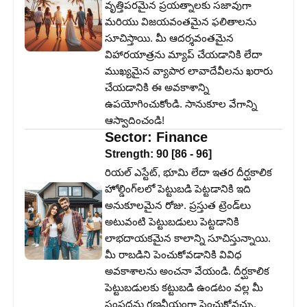
వృత్తిపరమైన ప్రయత్నాలకు సజావుగా
మరియు విజయవంతమైన ఫలితాలను
సూచిస్తాయి. మీ ఆదర్శవంతమైన
విహారయాత్రను మ్యాప్ చేయడానికి లేదా
ముఖ్యమైన వ్యాపార లావాదేవీలను ఖరారు
చేయడానికి ఈ అవకాశాన్ని
ఉపయోగించుకోండి. సానుకూల వేగాన్ని
ఆస్వాదించండి!
Sector:
Finance
Strength:
90
[
86
-
96
]
రియల్ ఎస్టేట్, భూమి లేదా ఇతర దీర్ఘకాలిక
హోల్డింగ్‌లలో పెట్టుబడి పెట్టడానికి ఇది
అనుకూలమైన రోజు. ప్రస్తుత ట్రెండ్‌లు
అటువంటి పెట్టుబడులు పెట్టడానికి
లాభదాయకమైన కాలాన్ని సూచిస్తున్నాయి.
మీ రాబడిని పెంచుకోవడానికి వివిధ
అవకాశాలను అంచనా వేయండి. దీర్ఘకాలిక
పెట్టుబడులకు కట్టుబడి ఉండటం వల్ల మీ
సంపదను గణనీయంగా పెంచుకోవచ్చు.