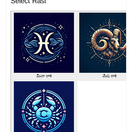
Select Rasi
మీనా రాశి
మేష రాశి