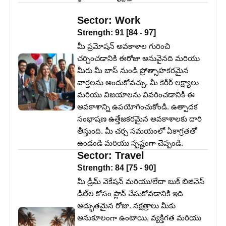
Sector:
Work
Strength:
91
[
84
-
97
]
మీ ప్రమోషన్ అవకాశాల గురించి
చర్చించడానికి ఈరోజు అనువైనది మరియు
మీరు మీ బాస్ నుండి ప్రోత్సాహకరమైన
వార్తలను అందుకోవచ్చు. మీ కెరీర్ లక్ష్యాలు
మరియు విజయాలను వివరించడానికి ఈ
అవకాశాన్ని ఉపయోగించుకోండి. ఉత్పాదక
సంభాషణ ఉత్తేజకరమైన అవకాశాలకు దారి
తీస్తుంది. మీ చర్చ సమయంలో ఏకాగ్రతతో
ఉండండి మరియు స్పష్టంగా చెప్పండి.
Sector:
Travel
Strength:
84
[
75
-
90
]
మీ డ్రీమ్ వెకేషన్ మరియు/లేదా బుక్ బిజినెస్
డీల్‌ల కోసం ప్లాన్ చేసుకోవడానికి ఇది
అద్భుతమైన రోజు. నక్షత్రాలు మీకు
అనుకూలంగా ఉంటాయి, వ్యక్తిగత మరియు