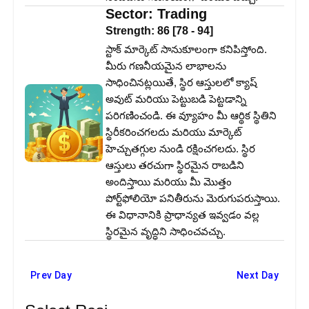
Sector:
Trading
Strength:
86
[
78
-
94
]
స్టాక్ మార్కెట్ సానుకూలంగా కనిపిస్తోంది.
మీరు గణనీయమైన లాభాలను
సాధించినట్లయితే, స్థిర ఆస్తులలో క్యాష్
అవుట్ మరియు పెట్టుబడి పెట్టడాన్ని
పరిగణించండి. ఈ వ్యూహం మీ ఆర్థిక స్థితిని
స్థిరీకరించగలదు మరియు మార్కెట్
హెచ్చుతగ్గుల నుండి రక్షించగలదు. స్థిర
ఆస్తులు తరచుగా స్థిరమైన రాబడిని
అందిస్తాయి మరియు మీ మొత్తం
పోర్ట్‌ఫోలియో పనితీరును మెరుగుపరుస్తాయి.
ఈ విధానానికి ప్రాధాన్యత ఇవ్వడం వల్ల
స్థిరమైన వృద్ధిని సాధించవచ్చు.
Prev Day
Next Day