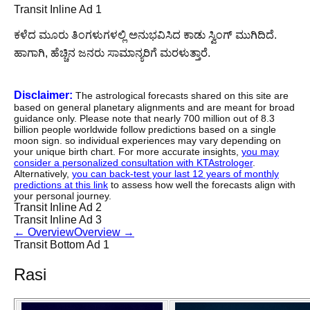
Transit Inline Ad 1
ಕಳೆದ ಮೂರು ತಿಂಗಳುಗಳಲ್ಲಿ ಅನುಭವಿಸಿದ ಕಾಡು ಸ್ವಿಂಗ್ ಮುಗಿದಿದೆ.
ಹಾಗಾಗಿ, ಹೆಚ್ಚಿನ ಜನರು ಸಾಮಾನ್ಯರಿಗೆ ಮರಳುತ್ತಾರೆ.
Disclaimer:
The astrological forecasts shared on this site are
based on general planetary alignments and are meant for broad
guidance only. Please note that nearly 700 million out of 8.3
billion people worldwide follow predictions based on a single
moon sign. so individual experiences may vary depending on
your unique birth chart. For more accurate insights,
you may
consider a personalized consultation with KTAstrologer
.
Alternatively,
you can back-test your last 12 years of monthly
predictions at this link
to assess how well the forecasts align with
your personal journey.
Transit Inline Ad 2
Transit Inline Ad 3
←
Overview
Overview
→
Transit Bottom Ad 1
Rasi