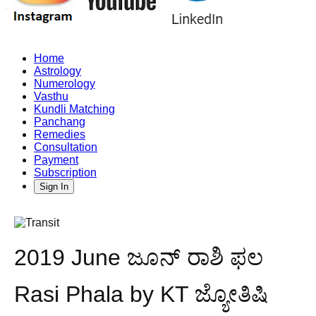
Home
Astrology
Numerology
Vasthu
Kundli Matching
Panchang
Remedies
Consultation
Payment
Subscription
Sign In
2019 June ಜೂನ್ ರಾಶಿ ಫಲ
Rasi Phala by KT ಜ್ಯೋತಿಷಿ