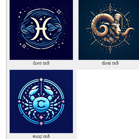
ಮೀನ ರಾಶಿ
ಮೇಷ ರಾಶಿ
ಕುಂಭ ರಾಶಿ