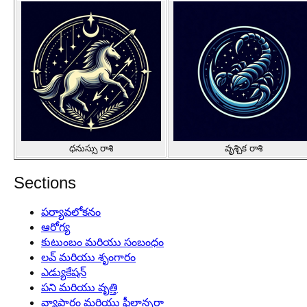
ధనుస్సు రాశి
వృశ్చిక రాశి
Sections
పర్యావలోకనం
ఆరోగ్య
కుటుంబం మరియు సంబంధం
లవ్ మరియు శృంగారం
ఎడ్యుకేషన్
పని మరియు వృత్తి
వ్యాపారం మరియు ఫ్రీలాన్సర్గా