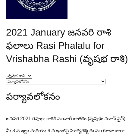
2021 January జనవరి రాశి
ఫలాలు Rasi Phalalu for
Vrishabha Rashi (వృషభ రాశి)
పర్యావలోకనం
జనవరి 2021 రిషాభా రాశికి నెలవారీ జాతకం (వృషభం మూన్ సైన్)
మీ 8 వ ఇల్లు మరియు 9 వ ఇంటిపై సూర్యరశ్మి ఈ నెల కూడా బాగా