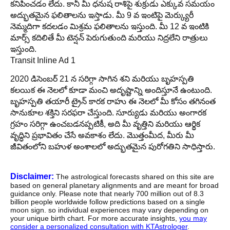
కనిపించడం లేదు. కానీ మీ ధనుష రాశిపై శుక్రుడు ఎక్కువ సమయం
అద్భుతమైన ఫలితాలను ఇస్తాడు. మీ 9 వ ఇంటిపై మెర్క్యురీ
నెమ్మదిగా కదలడం మిశ్రమ ఫలితాలను ఇస్తుంది. మీ 12 వ ఇంటికి
మార్స్ కదిలితే మీ టెన్షన్ పెరుగుతుంది మరియు నిద్రలేని రాత్రులు
ఇస్తుంది.
Transit Inline Ad 1
2020 డిసెంబర్ 21 న సరిగ్గా సాగిన శని మరియు బృహస్పతి
కలయిక ఈ నెలలో కూడా మంచి అదృష్టాన్ని అందిస్తూనే ఉంటుంది.
బృహస్పతి తయారీ ట్రైన్ కారక రాహు ఈ నెలలో మీ కోసం తగినంత
సానుకూల శక్తిని సరఫరా చేస్తుంది. సూర్యుడు మరియు అంగారక
గ్రహం సరిగ్గా ఉంచబడనప్పటికీ, అది మీ వృత్తిని మరియు ఆర్థిక
వృద్ధిని ప్రభావితం చేసే అవకాశం లేదు. మొత్తంమీద, మీరు మీ
జీవితంలోని బహుళ అంశాలలో అద్భుతమైన పురోగతిని సాధిస్తారు.
Disclaimer:
The astrological forecasts shared on this site are
based on general planetary alignments and are meant for broad
guidance only. Please note that nearly 700 million out of 8.3
billion people worldwide follow predictions based on a single
moon sign. so individual experiences may vary depending on
your unique birth chart. For more accurate insights,
you may
consider a personalized consultation with KTAstrologer
.