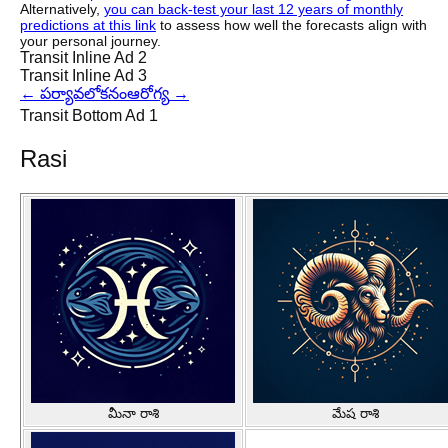
Alternatively,
you can back-test your last 12 years of monthly
predictions at this link
to assess how well the forecasts align with
your personal journey.
Transit Inline Ad 2
Transit Inline Ad 3
←
పర్యావలోకనం
ఆరోగ్య
→
Transit Bottom Ad 1
Rasi
మీనా రాశి
మేష రాశి