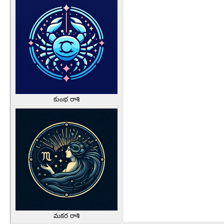
కుంభ రాశి
మకర రాశి